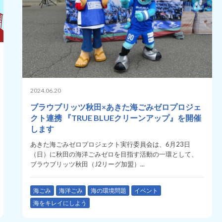
2024.06.20
ブラウブリッツ秋田×あきた海ごみゼロプロジェ
クト連携 『TRUE BLUEクリーンアップ』を開催
します
あきた海ごみゼロプロジェクト実行委員会は、6月23日
（日）に秋田の海洋ごみゼロを目指す活動の一環として、
ブラウブリッツ秋田（J2リーグ加盟）...
海ごみ
海洋ごみ
海の環境問題
イベント
海をキレイにしよう