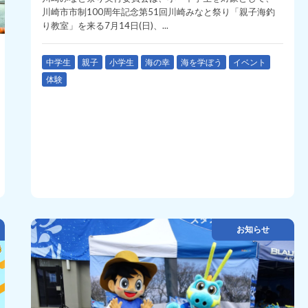
川崎市市制100周年記念第51回川崎みなと祭り「親子海釣
り教室」を来る7月14日(日)、...
中学生
親子
小学生
海の幸
海を学ぼう
イベント
体験
お知らせ