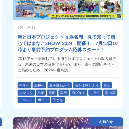
2024.07.12
海と日本プロジェクト in 浜名湖 見て知って感
じてはまなこSHOW!2024 開催！ 7月12日10
時より事前予約プログラム応募スタート！
2016年から実施している海と日本プロジェクトin浜名湖で
は、未来の日本の海を守るため、また、海への関心をさら
に高めるため、2024年度も浜...
中学生
高校生
海を味わおう
海を体験しよう
展示
カヤック
SUP
乗船
親子
海グルメ
小学生
海の幸
イベント
ボート
子ども
お知らせ