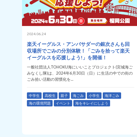
2024.06.24
楽天イーグルス・アンバサダーの銀次さんも回
収場所でごみの分別体験！「ごみを拾って楽天
イーグルスを応援しよう!」を開催！
一般社団法人TOHOKU海にいいことプロジェクト(宮城海ご
みなくし隊)は、2024年6月30日（日）に生活の中での街の
ごみ拾い活動の習慣化を...
中学生
高校生
親子
海ごみ
小学生
海洋ごみ
海の環境問題
イベント
海をキレイにしよう