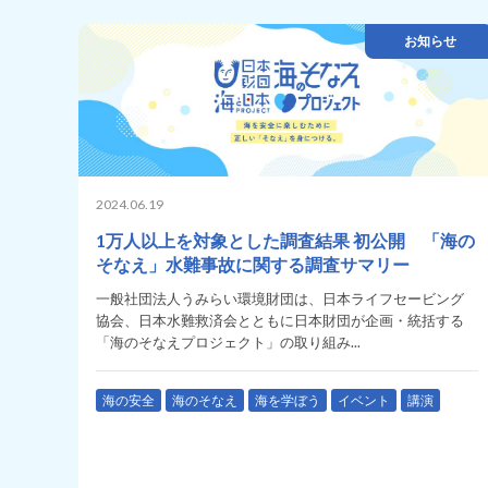
お知らせ
2024.06.19
1万人以上を対象とした調査結果 初公開 「海の
そなえ」水難事故に関する調査サマリー
一般社団法人うみらい環境財団は、日本ライフセービング
協会、日本水難救済会とともに日本財団が企画・統括する
「海のそなえプロジェクト」の取り組み...
海の安全
海のそなえ
海を学ぼう
イベント
講演