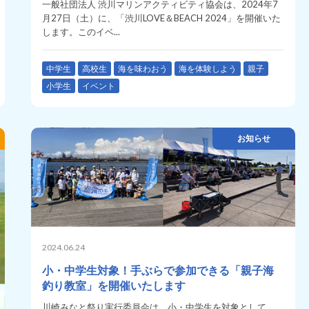
一般社団法人 渋川マリンアクティビティ協会は、2024年7
月27日（土）に、「渋川LOVE＆BEACH 2024」を開催いた
します。このイベ...
中学生
高校生
海を味わおう
海を体験しよう
親子
小学生
イベント
お知らせ
2024.06.24
小・中学生対象！手ぶらで参加できる「親子海
釣り教室」を開催いたします
川崎みなと祭り実行委員会は、小・中学生を対象として、