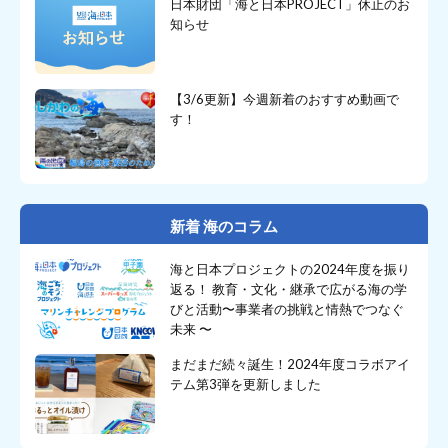
日本財団「海と日本PROJECT」休止のお
知らせ
【3/6更新】今週新着のおすすめ動画で
す！
新着 海のコラム
海と日本プロジェクトの2024年度を振り
返る！ 教育・文化・継承で広がる海の学
びと活動〜事業者の挑戦と情熱でつなぐ
未来 〜
まだまだ続々誕生！2024年度コラボアイ
テム第3弾を更新しました