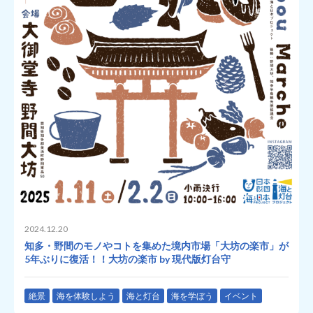
2024.12.20
知多・野間のモノやコトを集めた境内市場「大坊の楽市」が
5年ぶりに復活！！大坊の楽市 by 現代版灯台守
絶景
海を体験しよう
海と灯台
海を学ぼう
イベント