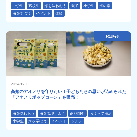
中学生
高校生
海を味わおう
親子
小学生
海の幸
海を学ぼう
イベント
体験
お知らせ
2024.12.13
高知のアオノリを守りたい！子どもたちの思いが込められた
「アオノリポップコーン」を販売！
海を味わおう
海を表現しよう
商品開発
おうちで海活
小学生
海を学ぼう
イベント
グルメ