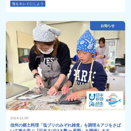
海をキレイにしよう
お知らせ
2024.12.09
信州の郷土料理「塩ブリのみぞれ雑煮」を調理＆アジをさば
いて海を学ぶ『日本さばける塾 in 長野』を開催します