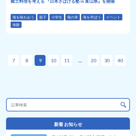
郷土料理を考える 『日本さばける塾 in 富山県』を開催
海を味わおう
親子
小学生
海の幸
海を学ぼう
イベント
体験
7
8
9
10
11
20
30
40
新着 お知らせ