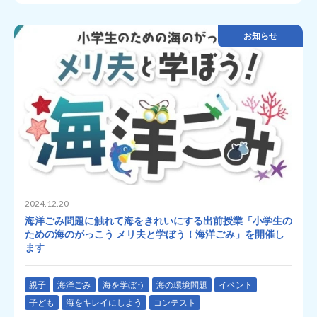
お知らせ
2024.12.20
海洋ごみ問題に触れて海をきれいにする出前授業「小学生の
ための海のがっこう メリ夫と学ぼう！海洋ごみ」を開催し
ます
親子
海洋ごみ
海を学ぼう
海の環境問題
イベント
子ども
海をキレイにしよう
コンテスト