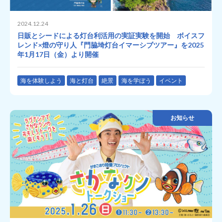
2024.12.24
日販とシードによる灯台利活用の実証実験を開始 ボイスフ
レンド×燈の守り人『門脇埼灯台イマーシブツアー』を2025
年1月17日（金）より開催
海を体験しよう
海と灯台
絶景
海を学ぼう
イベント
お知らせ