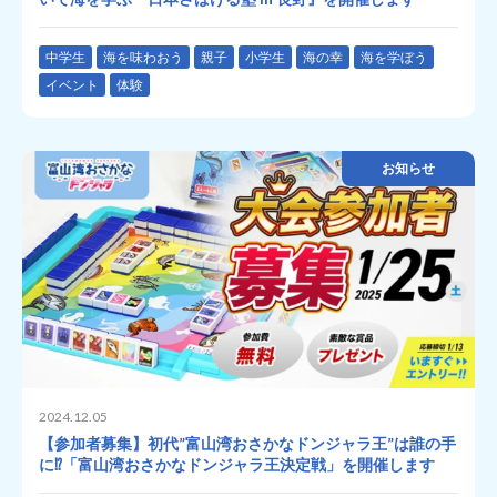
中学生
海を味わおう
親子
小学生
海の幸
海を学ぼう
イベント
体験
お知らせ
2024.12.05
【参加者募集】初代”富山湾おさかなドンジャラ王”は誰の手
に⁉「富山湾おさかなドンジャラ王決定戦」を開催します