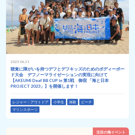
2023.06.21
聴覚に障がいを持つデフとデフキッズのためのボディーボー
ド大会 デフノーマライゼーションの実現に向けて
【AKEUMI Deaf BB CUP in 第1戦 御宿 「海と日本
PROJECT 2023」】を開催します！
レジャー・アウトドア
小学生
体験
ビーチ
マリンスポーツ
注目の海イベント