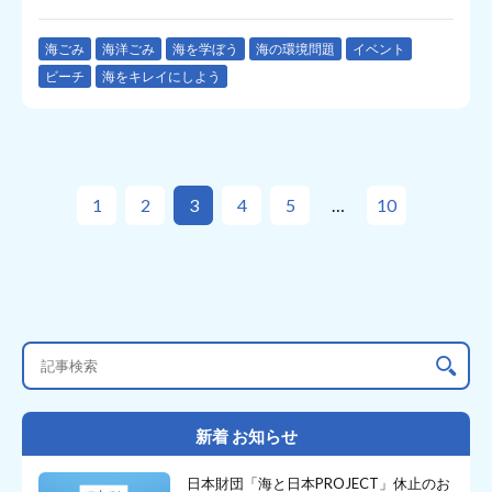
海ごみ
海洋ごみ
海を学ぼう
海の環境問題
イベント
ビーチ
海をキレイにしよう
1
2
3
4
5
10
新着 お知らせ
日本財団「海と日本PROJECT」休止のお