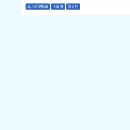
海の環境問題
大阪湾
海遊館