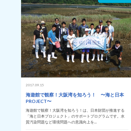
2017.09.15
海遊館で観察！大阪湾を知ろう！ 〜海と日本
PROJECT〜
海遊館で観察！大阪湾を知ろう！は、日本財団が推進する
「海と日本プロジェクト」のサポートプログラムです。水
質汚染問題など環境問題への意識向上を...