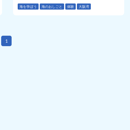
海を学ぼう
海のおしごと
体験
大阪湾
1