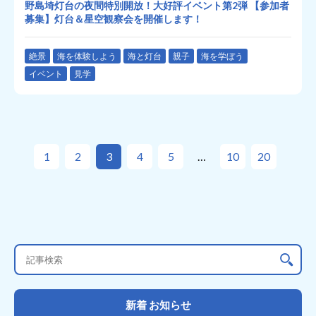
野島埼灯台の夜間特別開放！大好評イベント第2弾 【参加者
募集】灯台＆星空観察会を開催します！
絶景
海を体験しよう
海と灯台
親子
海を学ぼう
イベント
見学
1
2
3
4
5
10
20
新着 お知らせ