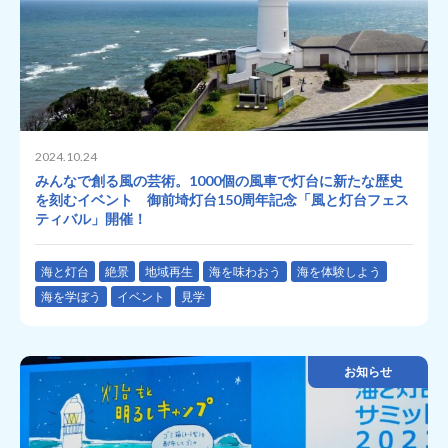
2024.10.24
みんなで創る風の芸術。1000個の風車で灯台に新たな歴史
を刻むイベント 御前埼灯台150周年記念「風と灯台フェス
ティバル」開催！
海と灯台
絶景
地域再生
海を味わおう
海を体験しよう
海を学ぼう
イベント
見学
お知らせ