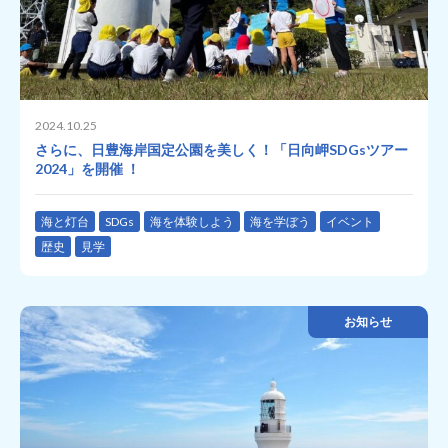
2024.10.25
さらに、日豊海岸国定公園を美しく！「日向岬SDGsツアー
2024」を開催 ！
海と灯台
SDGs
海を体験しよう
海を学ぼう
イベント
歴史
見学
お知らせ