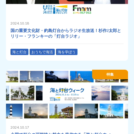
2024.10.18
国の重要文化財・釣島灯台からラジオ生放送！杉作J太郎と
リリー・フランキーの「灯台ラジオ」
海と灯台
おうちで海活
海を学ぼう
特集
2024.10.17