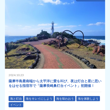
2024.10.23
薩摩半島最南端から太平洋に愛を叫び、夜は灯台と星に思い
をはせる指宿市で「薩摩長崎鼻灯台イベント」初開催！
海と灯台
海をキレイにしよう
海を味わおう
海を体験しよう
イベント