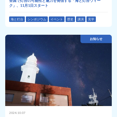
全国で灯台の可能性と魅力を発信する「海と灯台ウィー
ク」、11月1日スタート
海と灯台
シンポジウム
イベント
歴史
講演
見学
お知らせ
2024.10.07