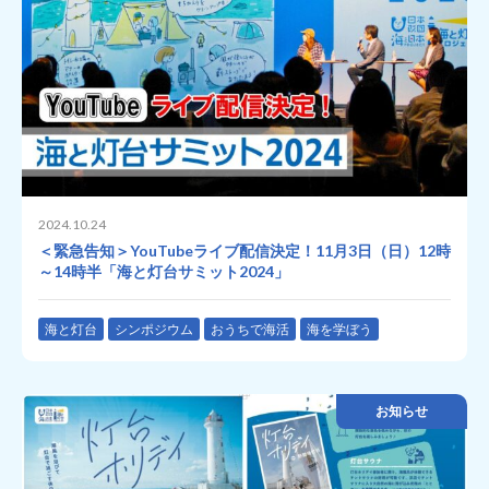
2024.10.24
＜緊急告知＞YouTubeライブ配信決定！11月3日（日）12時
～14時半「海と灯台サミット2024」
海と灯台
シンポジウム
おうちで海活
海を学ぼう
お知らせ