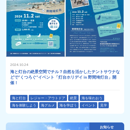
2024.10.24
海と灯台の絶景空間でチル？自然を活かしたテントサウナな
どで“くつろぐ”イベント「灯台ホリデイ in 野間埼灯台」開
催！
海と灯台
レジャー・アウトドア
絶景
海を味わおう
海を体験しよう
海グルメ
海を学ぼう
イベント
見学
お知らせ