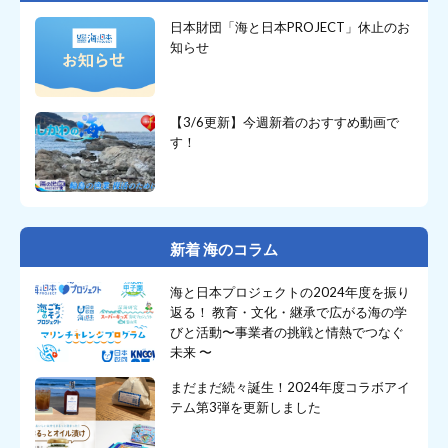
日本財団「海と日本PROJECT」休止のお
知らせ
【3/6更新】今週新着のおすすめ動画で
す！
新着 海のコラム
海と日本プロジェクトの2024年度を振り
返る！ 教育・文化・継承で広がる海の学
びと活動〜事業者の挑戦と情熱でつなぐ
未来 〜
まだまだ続々誕生！2024年度コラボアイ
テム第3弾を更新しました