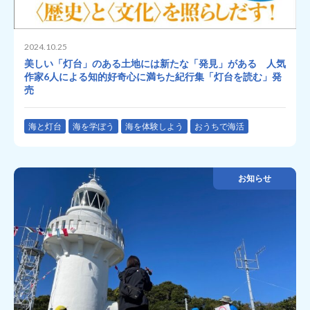
2024.10.25
美しい「灯台」のある土地には新たな「発見」がある 人気
作家6人による知的好奇心に満ちた紀行集「灯台を読む」発
売
海と灯台
海を学ぼう
海を体験しよう
おうちで海活
お知らせ