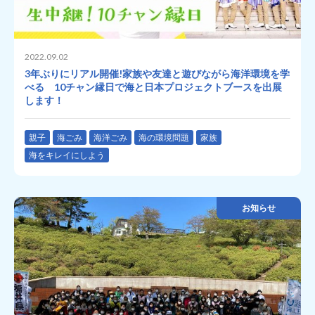
2022.09.02
3年ぶりにリアル開催!家族や友達と遊びながら海洋環境を学
べる 10チャン縁日で海と日本プロジェクトブースを出展
します！
親子
海ごみ
海洋ごみ
海の環境問題
家族
海をキレイにしよう
お知らせ