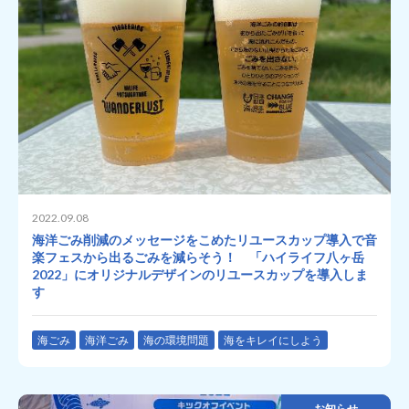
2022.09.08
海洋ごみ削減のメッセージをこめたリユースカップ導入で音
楽フェスから出るごみを減らそう！ 「ハイライフ八ヶ岳
2022」にオリジナルデザインのリユースカップを導入しま
す
海ごみ
海洋ごみ
海の環境問題
海をキレイにしよう
お知らせ