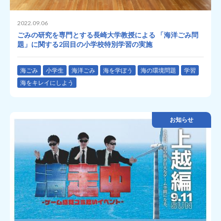
2022.09.06
ごみの研究を専門とする長崎大学教授による 「海洋ごみ問
題」に関する2回目の小学校特別学習の実施
海ごみ
小学生
海洋ごみ
海を学ぼう
海の環境問題
学習
海をキレイにしよう
お知らせ