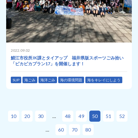
2022.09.02
鯖江市役所JK課とタイアップ 福井県版スポーツごみ拾い
「ピカピカプラン17」を開催します！
SUP
海ごみ
海洋ごみ
海の環境問題
海をキレイにしよう
10
20
30
48
49
50
51
52
60
70
80