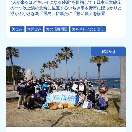
“人が来るほどキレイになる砂浜”を目指して！日本三大砂丘
の一つ吹上浜の北端に位置するいちき串木野市にぽっかりと
浮かぶ小さな島「照島」に新たに「拾い箱」を設置
海ごみ
海洋ごみ
海の環境問題
海をキレイにしよう
お知らせ