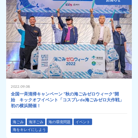
2022.09.08
全国一斉清掃キャンペーン “秋の海ごみゼロウィーク”開
始 キックオフイベント「コスプレde海ごみゼロ大作戦」
初の横浜開催！
海ごみ
海洋ごみ
海の環境問題
イベント
海をキレイにしよう