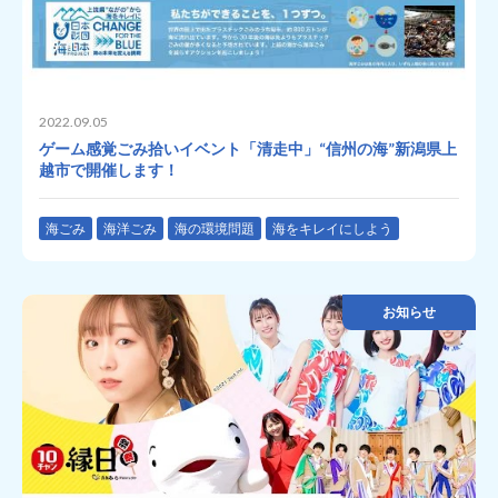
2022.09.05
ゲーム感覚ごみ拾いイベント「清⾛中」“信州の海”新潟県上
越市で開催します！
海ごみ
海洋ごみ
海の環境問題
海をキレイにしよう
お知らせ