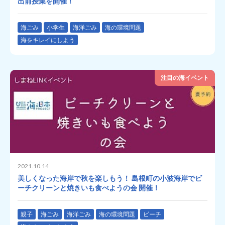
出前授業を開催！
海ごみ
小学生
海洋ごみ
海の環境問題
海をキレイにしよう
注目の海イベント
2021.10.14
美しくなった海岸で秋を楽しもう！ 島根町の小波海岸でビ
ーチクリーンと焼きいも食べようの会 開催！
親子
海ごみ
海洋ごみ
海の環境問題
ビーチ