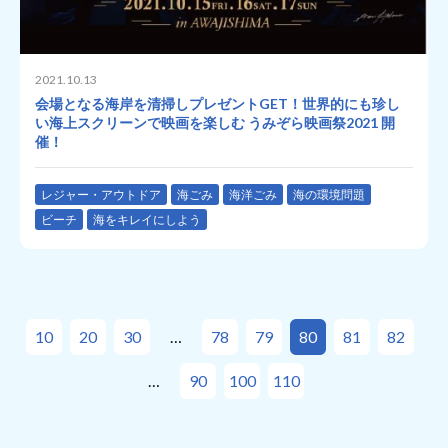
2021.10.13
会場となる海岸を清掃しプレゼントGET！世界的にも珍し
い海上スクリーンで映画を楽しむ うみぞら映画祭2021 開
催！
レジャー・アウトドア
海ごみ
海洋ごみ
海の環境問題
ビーチ
海をキレイにしよう
10
20
30
78
79
80
81
82
90
100
110