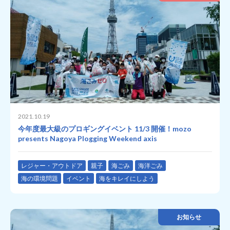
2021.10.19
今年度最大級のプロギングイベント 11/3 開催！mozo
presents Nagoya Plogging Weekend axis
レジャー・アウトドア
親子
海ごみ
海洋ごみ
海の環境問題
イベント
海をキレイにしよう
お知らせ