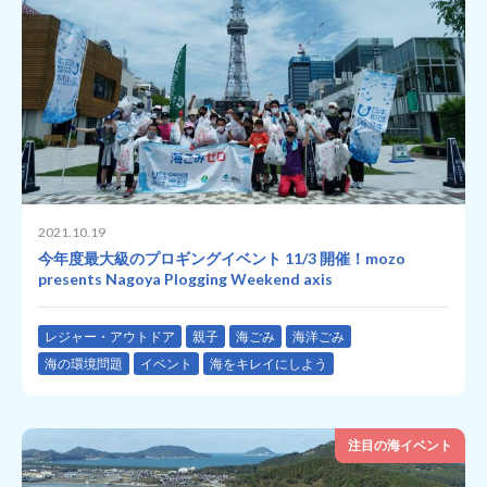
2021.10.19
今年度最大級のプロギングイベント 11/3 開催！mozo
presents Nagoya Plogging Weekend axis
レジャー・アウトドア
親子
海ごみ
海洋ごみ
海の環境問題
イベント
海をキレイにしよう
注目の海イベント