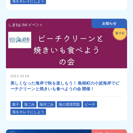
海をキレイにしよう
お知らせ
2021.10.14
美しくなった海岸で秋を楽しもう！ 島根町の小波海岸でビ
ーチクリーンと焼きいも食べようの会 開催！
親子
海ごみ
海洋ごみ
海の環境問題
ビーチ
海をキレイにしよう