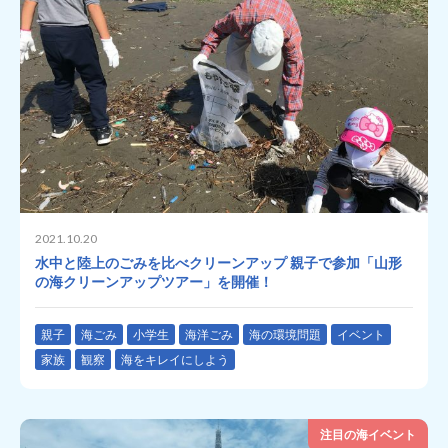
2021.10.20
水中と陸上のごみを比べクリーンアップ 親子で参加「山形
の海クリーンアップツアー」を開催！
親子
海ごみ
小学生
海洋ごみ
海の環境問題
イベント
家族
観察
海をキレイにしよう
注目の海イベント