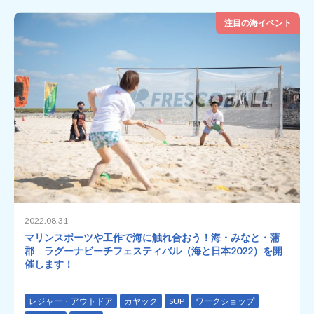
注目の海イベント
2022.08.31
マリンスポーツや工作で海に触れ合おう！海・みなと・蒲
郡 ラグーナビーチフェスティバル（海と日本2022）を開
催します！
レジャー・アウトドア
カヤック
SUP
ワークショップ