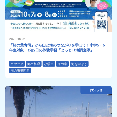
2023.10.06
「柿の葉寿司」から山と海のつながりを学ぼう！小学5・6
年生対象 1泊2日の体験学習「とっとり海調査隊」
カヤック
郷土料理
小学生
海の幸
海を学ぼう
海の環境問題
お知らせ