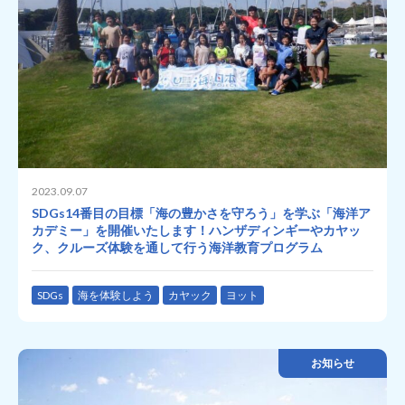
2023.09.07
SDGs14番目の目標「海の豊かさを守ろう」を学ぶ「海洋ア
カデミー」を開催いたします！ハンザディンギーやカヤッ
ク、クルーズ体験を通して行う海洋教育プログラム
SDGs
海を体験しよう
カヤック
ヨット
お知らせ