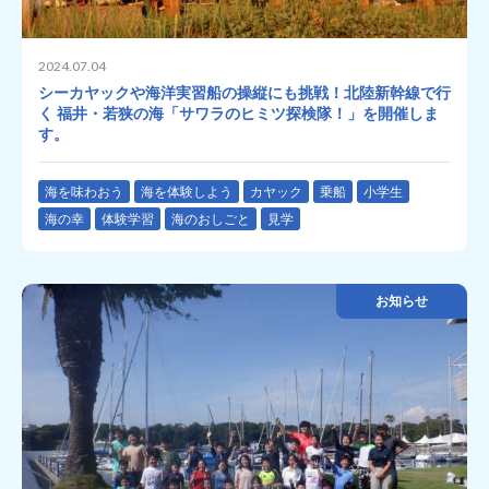
2024.07.04
シーカヤックや海洋実習船の操縦にも挑戦！北陸新幹線で行
く 福井・若狭の海「サワラのヒミツ探検隊！」を開催しま
す。
海を味わおう
海を体験しよう
カヤック
乗船
小学生
海の幸
体験学習
海のおしごと
見学
お知らせ