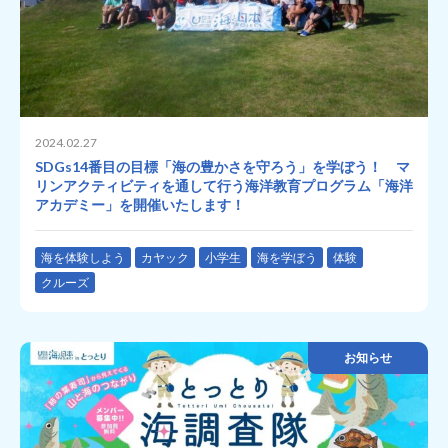
2024.02.27
SDGs14番目の目標「海の豊かさを守ろう」を学ぼう！ マ
リンアクティビティを通して行う海洋教育プログラム「海洋
アカデミー」を開催いたします！
海を体験しよう
カヤック
小学生
海を学ぼう
体験
クルーズ
お知らせ