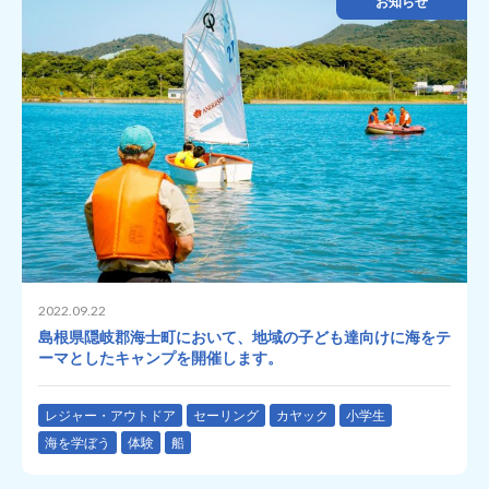
お知らせ
2022.09.22
島根県隠岐郡海士町において、地域の子ども達向けに海をテ
ーマとしたキャンプを開催します。
レジャー・アウトドア
セーリング
カヤック
小学生
海を学ぼう
体験
船