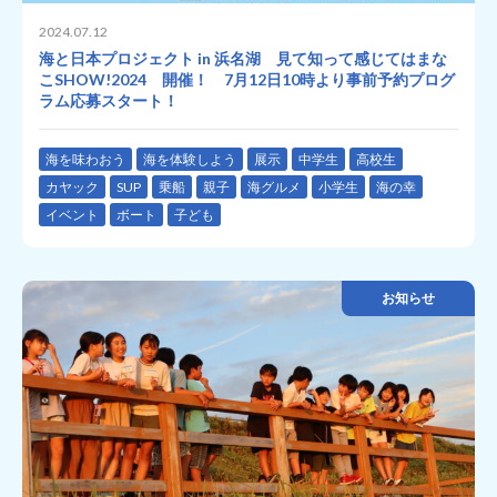
2024.07.12
海と日本プロジェクト in 浜名湖 見て知って感じてはまな
こSHOW!2024 開催！ 7月12日10時より事前予約プログ
ラム応募スタート！
海を味わおう
海を体験しよう
展示
中学生
高校生
カヤック
SUP
乗船
親子
海グルメ
小学生
海の幸
イベント
ボート
子ども
お知らせ