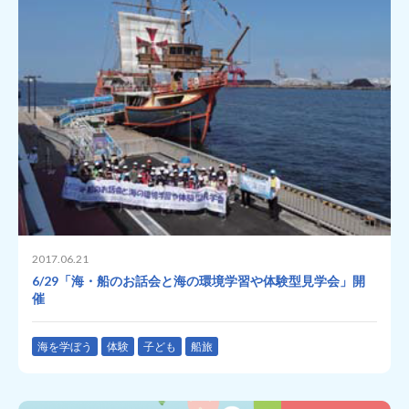
2017.06.21
6/29「海・船のお話会と海の環境学習や体験型見学会」開
催
海を学ぼう
体験
子ども
船旅