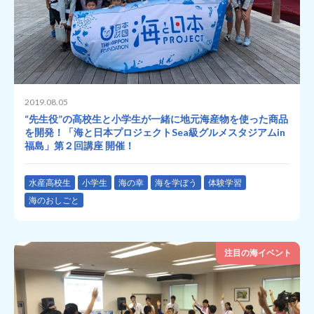
2019.08.05
“先生役”の高校生と小学生が一緒に地元海産物を使った商品
を開発！「海と日本プロジェクトSea級グルメスタジアムin
福島」第２回講座 開催！
水産高校生
小学生
海の幸
海を学ぼう
体験学習
海のおしごと
注目の海イベント