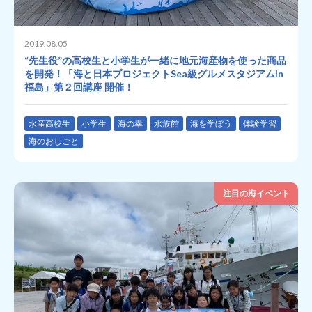
2019.08.05
“先生役”の高校生と小学生が一緒に地元海産物を使った商品
を開発！「海と日本プロジェクトSea級グルメスタジアムin
福島」第２回講座 開催！
水産高校生
小学生
海の幸
水族館
海を学ぼう
体験学習
海のおしごと
注目の海イベント