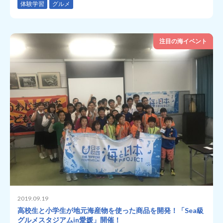
体験学習
グルメ
注目の海イベント
2019.09.19
高校生と小学生が地元海産物を使った商品を開発！「Sea級
グルメスタジアムin愛媛」開催！