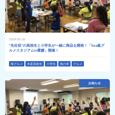
2019.05.16
“先生役”の高校生と小学生が一緒に商品を開発！「Sea級グ
ルメスタジアムin愛媛」開催！
海グルメ
水産高校生
小学生
海の幸
グルメ
お知らせ