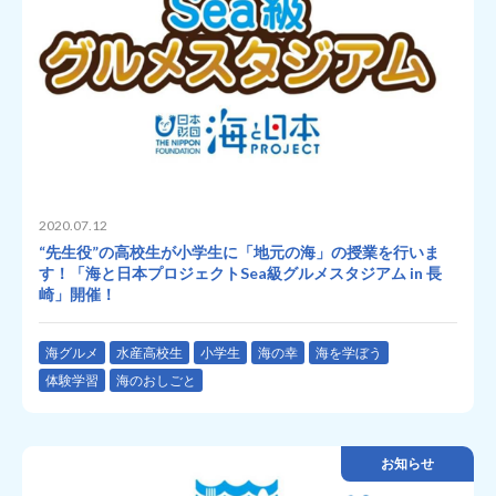
2020.07.12
“先生役”の高校生が小学生に「地元の海」の授業を行いま
す！「海と日本プロジェクトSea級グルメスタジアム in 長
崎」開催！
海グルメ
水産高校生
小学生
海の幸
海を学ぼう
体験学習
海のおしごと
お知らせ