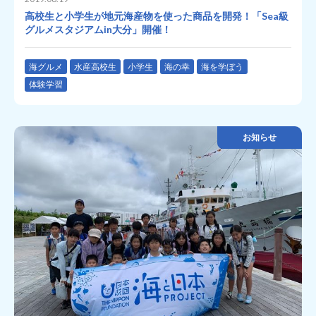
高校生と小学生が地元海産物を使った商品を開発！「Sea級
グルメスタジアムin大分」開催！
海グルメ
水産高校生
小学生
海の幸
海を学ぼう
体験学習
お知らせ