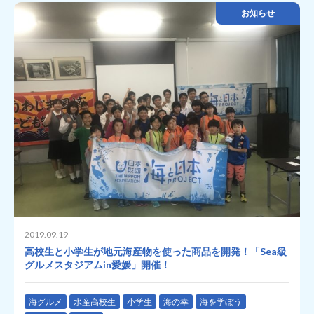
お知らせ
2019.09.19
高校生と小学生が地元海産物を使った商品を開発！「Sea級
グルメスタジアムin愛媛」開催！
海グルメ
水産高校生
小学生
海の幸
海を学ぼう