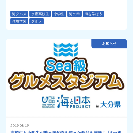
海グルメ
水産高校生
小学生
海の幸
海を学ぼう
体験学習
グルメ
お知らせ
2019.08.19
高校生と小学生が地元海産物を使った商品を開発！「Sea級