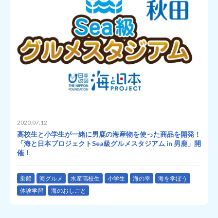
2020.07.12
高校生と小学生が一緒に男鹿の海産物を使った商品を開発！
「海と日本プロジェクトSea級グルメスタジアム in 男鹿」開
催！
乗船
海グルメ
水産高校生
小学生
海の幸
海を学ぼう
体験学習
海のおしごと