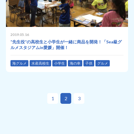
2019.05.16
“先生役”の高校生と小学生が一緒に商品を開発！「Sea級グ
ルメスタジアムin愛媛」開催！
海グルメ
水産高校生
小学生
海の幸
子供
グルメ
1
2
3