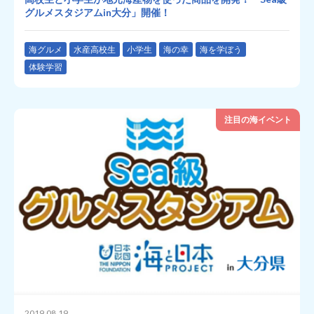
グルメスタジアムin大分」開催！
海グルメ
水産高校生
小学生
海の幸
海を学ぼう
体験学習
注目の海イベント
2019.08.19