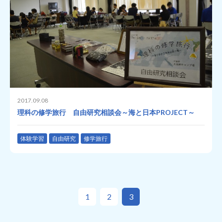
2017.09.08
理科の修学旅行 自由研究相談会～海と日本PROJECT～
体験学習
自由研究
修学旅行
1
2
3