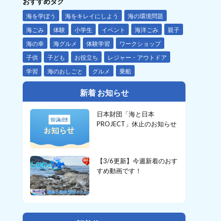
おすすめタグ
海を学ぼう
海をキレイにしよう
海の環境問題
海ごみ
体験
小学生
イベント
海洋ごみ
親子
海の幸
海グルメ
体験学習
ワークショップ
子供
子ども
お役立ち
レジャー・アウトドア
学習
海のおしごと
グルメ
乗船
新着 お知らせ
日本財団「海と日本
PROJECT」休止のお知らせ
【3/6更新】今週新着のおす
すめ動画です！