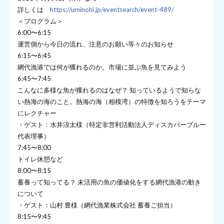
詳しくは
https://uminohi.jp/eventsearch/event-489/
＜プログラム＞
6:00〜6:15
運営側から今日の流れ、注意のお願い等々のお知らせ
6:15〜6:45
網代漁港では何が獲れるのか。市場に並ぶ魚を見てみよう
6:45〜7:45
こんなに多様な魚が獲れるのはなぜ？ 知っているようで知らな
い熱海の海のこと。熱海の海（相模湾）の特徴を知ろうをテーマ
にレクチャー
・ゲスト：水井涼太様（特定非営利活動法人ディスカバーブルー
代表理事）
7:45〜8:00
トイレ休憩など
8:00〜8:15
蓄養って知ってる？ 未活用の魚の価値化をする網代漁港の動き
について
・ゲスト：山村 豊様（網代漁業株式会社 蓄養ご担当）
8:15〜9:45