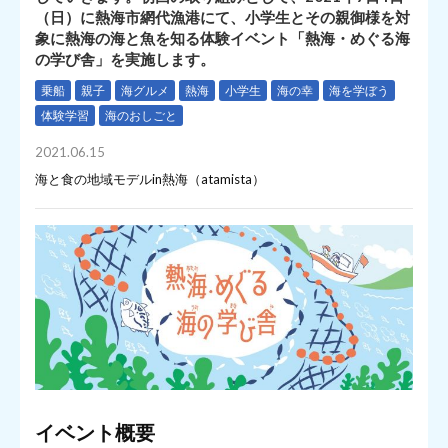
（日）に熱海市網代漁港にて、小学生とその親御様を対
象に熱海の海と魚を知る体験イベント「熱海・めぐる海
の学び舎」を実施します。
乗船
親子
海グルメ
熱海
小学生
海の幸
海を学ぼう
体験学習
海のおしごと
2021.06.15
海と食の地域モデルin熱海（atamista）
イベント概要