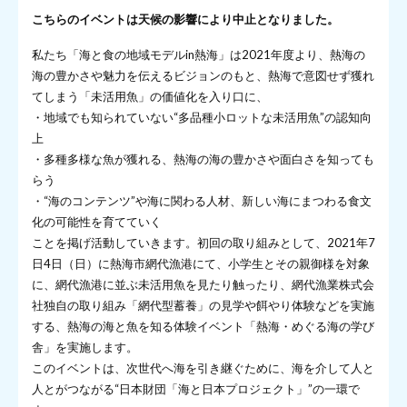
こちらのイベントは天候の影響により中止となりました。
私たち「海と食の地域モデルin熱海」は2021年度より、熱海の
海の豊かさや魅力を伝えるビジョンのもと、熱海で意図せず獲れ
てしまう「未活用魚」の価値化を入り口に、
・地域でも知られていない“多品種小ロットな未活用魚”の認知向
上
・多種多様な魚が獲れる、熱海の海の豊かさや面白さを知っても
らう
・“海のコンテンツ”や海に関わる人材、新しい海にまつわる食文
化の可能性を育てていく
ことを掲げ活動していきます。初回の取り組みとして、2021年7
日4日（日）に熱海市網代漁港にて、小学生とその親御様を対象
に、網代漁港に並ぶ未活用魚を見たり触ったり、網代漁業株式会
社独自の取り組み「網代型蓄養」の見学や餌やり体験などを実施
する、熱海の海と魚を知る体験イベント「熱海・めぐる海の学び
舎」を実施します。
このイベントは、次世代へ海を引き継ぐために、海を介して人と
人とがつながる“日本財団「海と日本プロジェクト」”の一環で