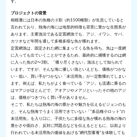
す。
プロジェクトの背景
相模灘には日本の魚種の３割（約1500種類）が生息していると
言われており、熱海の海には地形的特徴も背景に豊かな生態系が
あります。主要漁法である定置網漁でも、アジ、イワシ、サバ、
カツオなど年間を通して多種多様な魚が獲れます。
定置網漁は、固定された網に集まってくる魚を待ち、魚は一度網
に入っても出ていくことができるため、最終的に捕獲するのは網
に入った魚の2〜3割。「獲り尽くさない」漁法として知られて
います。ですが、そんな海に優しい漁といえども、価格がつかな
い・低い、買い手がつかない「未活用魚」が一定数獲れてしまい
ます。例えば、私たちがよく食べている「アジ」も流通に乗るの
はマアジがほとんどで、アオアジやメアジといったその他のアジ
は、価格がつきづらく買い手がありません。
そこで、私たちは熱海の海の豊かさや魅力を伝えるビジョンのも
と、そんな熱海でうまく活用できていない「“多品種小ロット”の
未活用魚」を入り口に、子供たちに多様な魚が獲れる熱海の海の
豊かさや面白さ、反対に問題点などを伝えるとともに、以前より
行われている未活用魚の価値をあげる“網代型蓄養”を体験しても