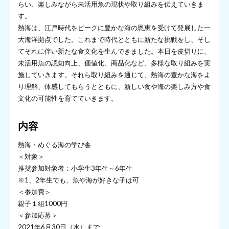
らい、楽しみながら未活用魚の現状や取り組みを伝えていきま
す。
熱海は、江戸時代をピークに豊かな海の恩恵を受けて発展した一
大海洋拠点でした。これまで時代とともに新たな挑戦をし、そし
てそれに伴い新たな食文化を生んできました。本日を皮切りに、
未活用魚の認知向上、価値化、商品化など、多様な取り組みを実
施していきます。それら取り組みを通じて、熱海の豊かな海をよ
り理解、体感してもらうとともに、新しい食や海の楽しみ方や食
文化の可能性を育てていきます。
内容
熱海・めぐる海の学び舎
＜対象＞
推奨参加対象者：小学生3年生～6年生
※1、2年生でも、魚や海が好きな子は可
＜参加費＞
親子１組1000円
＜参加応募＞
2021年6月30日（水）まで