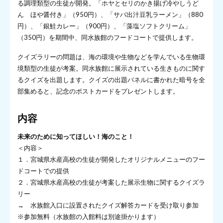
る調理類型の生徒が開発。「ホヤとセリのかき揚げ冷やしうど
ん ほや醤付き」（950円）、「サバ出汁豆乳ラーメン」（880
円）、「銀鮭カレー」（900円）、「藻塩ソフトクリーム」
（350円）を期間中、同水族館のフードコートで提供します。
クイズラリーの問題は、海の環境や生物などを学んでいる生物環
境類型の生徒が考案。同水族館に展示されている生きものに関す
るクイズを出題します。クイズの出題パネルに書かれた暗号を全
部集めると、記念のポストカードをプレゼントします。
内容
未来のために知ってほしい！海のこと！
＜内容＞
１．宮城県水産高校の生徒が開発したオリジナルメニューのフー
ドコートでの提供
２．宮城県水産高校の生徒が考案した展示生物に関するクイズラ
リー
→ 水族館入口に設置されたクイズ解答カードを受け取り参加
※参加無料（水族館の入館料は別途掛かります）