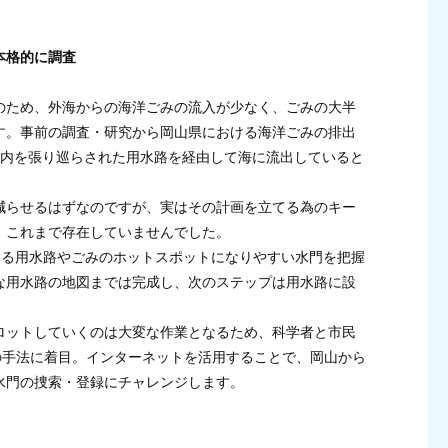
本格的に調査
のため、外海からの海洋ごみの流入が少なく、ごみの大半
す。事前の調査・研究から岡山県における海洋ごみの排出
県内を張り巡らされた用水路を経由して海に流出していると
減らせるはずなのですが、実はその計画を立てる為のキー
、これまで存在していませんでした。
なる用水路やごみのホットスポットになりやすい水門を把握
な用水路の地図までは完成し、次のステップは用水路に設
ロットしていくのは大変な作業となるため、科学者と市民
の手法に着目。インターネットを活用することで、岡山から
水門の捜索・登録にチャレンジします。