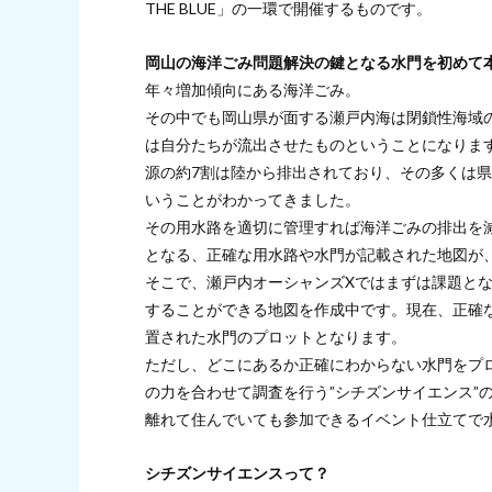
THE BLUE」の一環で開催するものです。
岡山の海洋ごみ問題解決の鍵となる水門を初めて
年々増加傾向にある海洋ごみ。
その中でも岡山県が面する瀬戸内海は閉鎖性海域
は自分たちが流出させたものということになりま
源の約7割は陸から排出されており、その多くは
いうことがわかってきました。
その用水路を適切に管理すれば海洋ごみの排出を
となる、正確な用水路や水門が記載された地図が
そこで、瀬戸内オーシャンズXではまずは課題と
することができる地図を作成中です。現在、正確
置された水門のプロットとなります。
ただし、どこにあるか正確にわからない水門をプ
の力を合わせて調査を行う”シチズンサイエンス”
離れて住んでいても参加できるイベント仕立てで
シチズンサイエンスって？