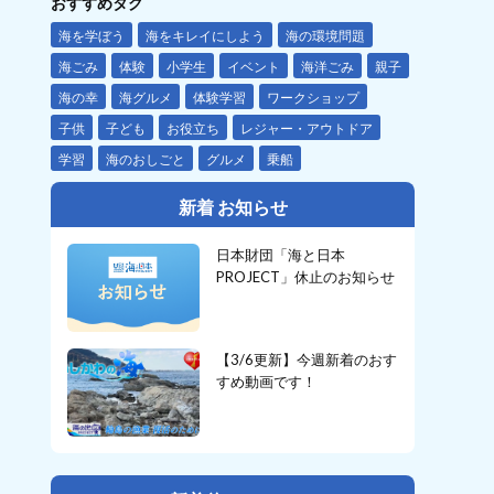
おすすめタグ
海を学ぼう
海をキレイにしよう
海の環境問題
海ごみ
体験
小学生
イベント
海洋ごみ
親子
海の幸
海グルメ
体験学習
ワークショップ
子供
子ども
お役立ち
レジャー・アウトドア
学習
海のおしごと
グルメ
乗船
新着 お知らせ
日本財団「海と日本
PROJECT」休止のお知らせ
【3/6更新】今週新着のおす
すめ動画です！