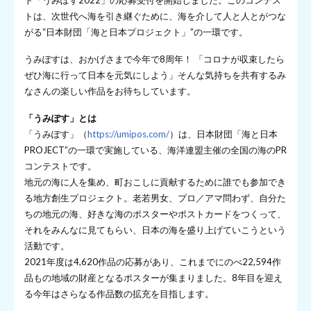
ト「うみぽす2022」の応募受付を開始しました。このコンテス
トは、次世代へ海を引き継ぐために、海を介して人と人とがつな
がる“日本財団「海と日本プロジェクト」”の一環です。
うみぽすは、おかげさまで今年で8周年！ 「コロナが収束したら
ぜひ海に行って日本を元気にしよう」そんな気持ちを共有するみ
なさんの楽しい作品をお待ちしています。
「うみぽす」とは
「うみぽす」（
https://umipos.com/
）は、日本財団「海と日本
PROJECT”の一環で実施している、海洋連盟主催の全国の海のPR
コンテストです。
地元の海に人を集め、町おこしに貢献するために誰でも参加でき
る地方創生プロジェクト。老若男女、プロ／アマ問わず、自分た
ちの地元の海、好きな海のポスターやポストカードをつくって、
それをみんなに見てもらい、日本の海を盛り上げていこうという
活動です。
2021年度は4,620作品の応募があり、これまでにのべ22,594作
品もの地域の財産となるポスターが集まりました。8年目を迎え
る今年はさらなる作品数の拡充を目指します。