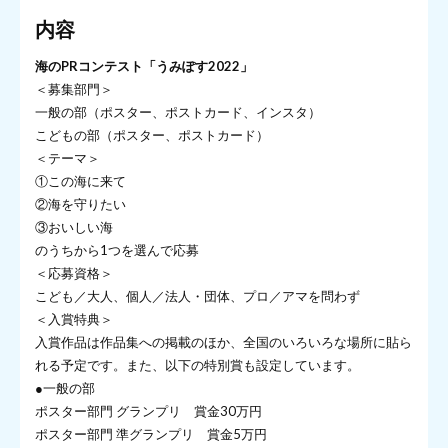
内容
海のPRコンテスト「うみぽす2022」
＜募集部門＞
一般の部（ポスター、ポストカード、インスタ）
こどもの部（ポスター、ポストカード）
＜テーマ＞
①この海に来て
②海を守りたい
③おいしい海
のうちから1つを選んで応募
＜応募資格＞
こども／大人、個人／法人・団体、プロ／アマを問わず
＜入賞特典＞
入賞作品は作品集への掲載のほか、全国のいろいろな場所に貼ら
れる予定です。また、以下の特別賞も設定しています。
●一般の部
ポスター部門 グランプリ 賞金30万円
ポスター部門 準グランプリ 賞金5万円