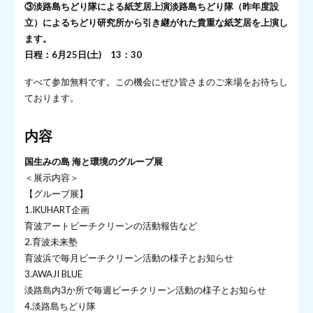
③淡路島ちどり隊による紙芝居上演淡路島ちどり隊（昨年度設
立）によるちどり研究所から引き継がれた貴重な紙芝居を上演し
ます。
日程：6月25日(土) 13：30
すべて参加無料です。この機会にぜひ皆さまのご来場をお待ちし
ております。
内容
国生みの島 海と環境のグループ展
＜展示内容＞
【グループ展】
1.IKUHART企画
育波アートビーチクリーンの活動報告など
2.育波未来塾
育波浜で毎月ビーチクリーン活動の様子とお知らせ
3.AWAJI BLUE
淡路島内3か所で毎週ビーチクリーン活動の様子とお知らせ
4.淡路島ちどり隊