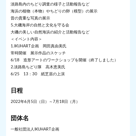
淡路島内のちどり調査の様子と活動報告など
海浜の植物（本物）やちどりの卵（模型）の展示
昔の貴重な写真の展示
5.大磯海岸の自然と文化を守る会
大磯の美しい自然海浜の紹介と活動報告など
＜イベント内容＞
1.IKUHART企画 岡田真由美氏
常時開催 展示作品のスケッチ
6/18 造形アートのワークショップを開催（終了しました）
2.淡路島ちどり隊 高木恵美氏
6/25 13：30 紙芝居の上演
日程
2022年6月5日（日）～7月18日（月）
団体名
一般社団法人IKUHART企画