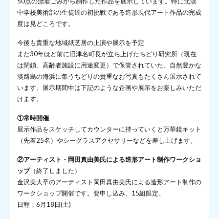
50点の漂着ごみから制作した作品を展示しています。特に北淡
中学校美術部の生徒達の初挑戦である造形現代アート作品の完成
度は見どころです。
今後も貴重な地域紙芝居の上演や展示を予定
また30年ほど前に旧津名町長が立ち上げたちどり研究所（現在
は閉鎖、高齢者施設に用途変更）で保管されていた、自然豊かな
淡路島の海浜に集うちどりの貴重なお写真もたくさん展示されて
います。展示期間中は下記のような企画や展示をお楽しみいただ
けます。
①常時開催
展示作品をスケッチしてカウンターに持っていくと万華鏡キット
（先着25名）やシーグラスアクセサリーなどを差し上げます。
②アーティスト・岡田真由美氏による造形アート制作ワークショ
ップ
（終了しました）
金沢美大卒のアーティスト岡田真由美氏による造形アート制作の
ワークショップ開催です。要申し込み。15組限定。
日程：6月18日(土)