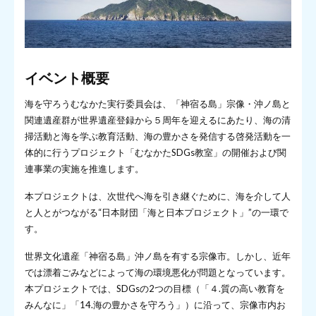
イベント概要
海を守ろうむなかた実行委員会は、「神宿る島」宗像・沖ノ島と
関連遺産群が世界遺産登録から５周年を迎えるにあたり、海の清
掃活動と海を学ぶ教育活動、海の豊かさを発信する啓発活動を一
体的に行うプロジェクト「むなかたSDGs教室」の開催および関
連事業の実施を推進します。
本プロジェクトは、次世代へ海を引き継ぐために、海を介して人
と人とがつながる“日本財団「海と日本プロジェクト」”の一環で
す。
世界文化遺産「神宿る島」沖ノ島を有する宗像市。しかし、近年
では漂着ごみなどによって海の環境悪化が問題となっています。
本プロジェクトでは、SDGsの2つの目標（「４.質の高い教育を
みんなに」「14.海の豊かさを守ろう」）に沿って、宗像市内お