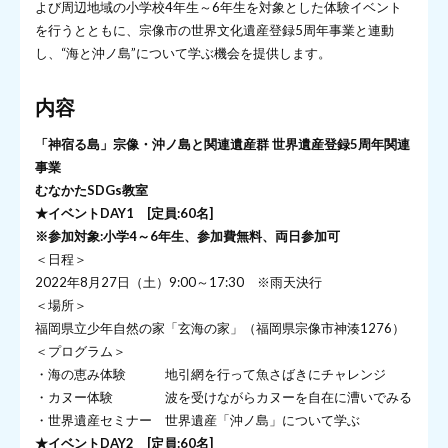
よび周辺地域の小学校4年生～6年生を対象とした体験イベント
を行うとともに、宗像市の世界文化遺産登録5周年事業と連動
し、“海と沖ノ島”について学ぶ機会を提供します。
内容
「神宿る島」宗像・沖ノ島と関連遺産群 世界遺産登録5周年関連
事業
むなかたSDGs教室
★イベントDAY1 [定員:60名]
※参加対象:小学4～6年生、参加費無料、両日参加可
＜日程＞
2022年8月27日（土）9:00～17:30 ※雨天決行
＜場所＞
福岡県立少年自然の家「玄海の家」（福岡県宗像市神湊1276）
＜プログラム＞
・海の恵み体験 地引網を行って魚さばきにチャレンジ
・カヌー体験 波を受けながらカヌーを自在に漕いでみる
・世界遺産セミナー 世界遺産「沖ノ島」について学ぶ
★イベントDAY2 [定員:60名]