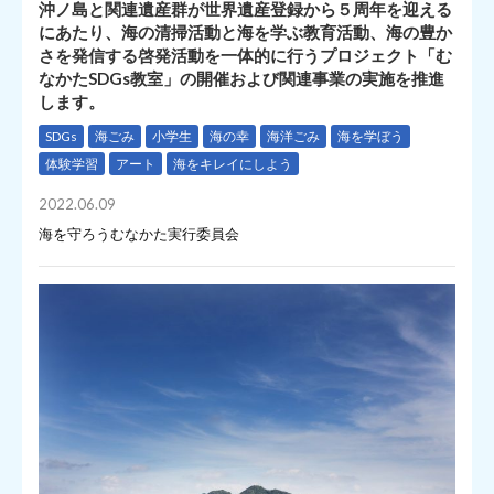
沖ノ島と関連遺産群が世界遺産登録から５周年を迎える
にあたり、海の清掃活動と海を学ぶ教育活動、海の豊か
さを発信する啓発活動を一体的に行うプロジェクト「む
なかたSDGs教室」の開催および関連事業の実施を推進
します。
SDGs
海ごみ
小学生
海の幸
海洋ごみ
海を学ぼう
体験学習
アート
海をキレイにしよう
2022.06.09
海を守ろうむなかた実行委員会