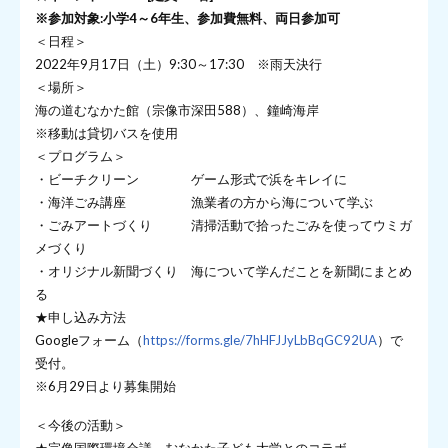
※参加対象:小学4～6年生、参加費無料、両日参加可
＜日程＞
2022年9月17日（土）9:30～17:30 ※雨天決行
＜場所＞
海の道むなかた館（宗像市深田588）、鐘崎海岸
※移動は貸切バスを使用
＜プログラム＞
・ビーチクリーン ゲーム形式で浜をキレイに
・海洋ごみ講座 漁業者の方から海について学ぶ
・ごみアートづくり 清掃活動で拾ったごみを使ってウミガ
メづくり
・オリジナル新聞づくり 海について学んだことを新聞にまとめ
る
★申し込み方法
Googleフォーム（
https://forms.gle/7hHFJJyLbBqGC92UA
）で
受付。
※6月29日より募集開始
＜今後の活動＞