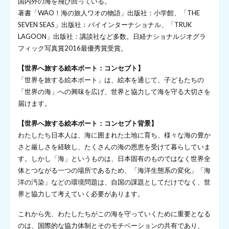
国内外の海を飛び回っている。
著書「WAO！海の旅人ワオの物語」出版社：小学館、「THE
SEVEN SEAS」出版社：バイインターナショナル、「TRUK
LAGOON」出版社：講談社など多数。日経ナショナルジオグラ
フィック写真賞2016最優秀賞受賞。
【世界へ旅する絵本ボート：コンセプト】
「世界を旅する絵本ボート」は、絵本を通じて、子どもたちの
「世界の海」への興味を広げ、世界と協力して海を守る大切さを
届けます。
【世界へ旅する絵本ボート：コンセプト背景】
わたしたち日本人は、海に囲まれた土地に育ち、様々な海の豊か
さと厳しさを経験し、たくさんの海の恩恵を受けて暮らしていま
す。しかし「海」というものは、日本固有のものではなく世界全
体とつながる一つの場所であるため、「海洋生態系の変化」「海
洋の汚染」などの環境問題は、自国の課題としてだけでなく、世
界と協力して考えていく必要があります。
これから先、わたしたちがこの海を守っていくために重要となる
のは、国際的な協力体制とそのモチベーションの共有であり、