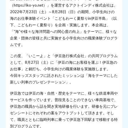
（https://iko-yo.net）」を運営するアクトインディ株式会社は、
2022年7月23日（土）～8月28日（日）の期間、小学生向けの
海のお仕事体験イベント「こどもわーく夏祭りin伊豆半島」（以
下、こどもわーく夏祭り）を企画・実施します。本企画は、
「“海”や様々な海洋問題への関心度の向上」をテーマに、様々な
企業・団体の皆様と共に実施する小学生向けの職業体験プログラ
ムです。
この度、「いこーよ」と「伊豆急行株式会社」の共同プログラム
として、8月27日（土）に「伊豆の海にお客様を運ぶ！伊豆急の
お仕事」と銘打ち、小学生向けの職業体験を実施致します。
今回キッズスタッフに託されたミッションは「海をテーマにした
新しい列車のプレゼンテーション」。
伊豆急では伊豆の海・自然・歴史をテーマに、様々な鉄道車両や
サービスを作っています。普段見ることのできない車両基地で、
伊豆急の職員から話を聞き実地研修を行います。研修を元にプレ
ゼンシートにそれぞれの案をアウトプットして頂きます。そし
て、職員とともに臨時列車に乗って伊豆急下田駅まで移動する特
別プログラムです。