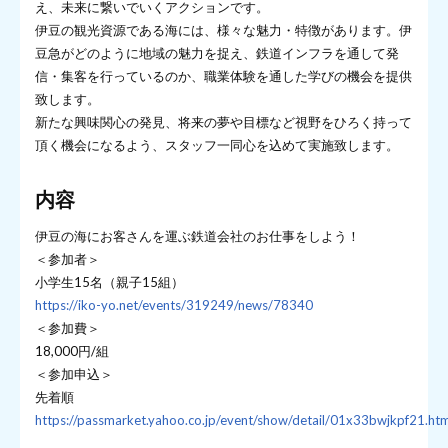
え、未来に繋いでいくアクションです。
伊豆の観光資源である海には、様々な魅力・特徴があります。伊
豆急がどのように地域の魅力を捉え、鉄道インフラを通して発
信・集客を行っているのか、職業体験を通した学びの機会を提供
致します。
新たな興味関心の発見、将来の夢や目標など視野をひろく持って
頂く機会になるよう、スタッフ一同心を込めて実施致します。
内容
伊豆の海にお客さんを運ぶ鉄道会社のお仕事をしよう！
＜参加者＞
小学生15名（親子15組）
https://iko-yo.net/events/319249/news/78340
＜参加費＞
18,000円/組
＜参加申込＞
先着順
https://passmarket.yahoo.co.jp/event/show/detail/01x33bwjkpf21.htm