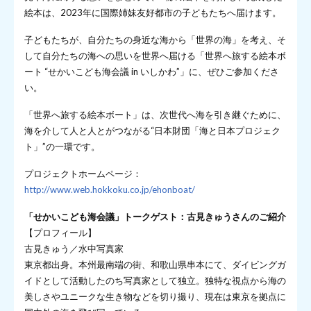
絵本は、2023年に国際姉妹友好都市の子どもたちへ届けます。
子どもたちが、自分たちの身近な海から「世界の海」を考え、そ
して自分たちの海への思いを世界へ届ける「世界へ旅する絵本ボ
ート “せかいこども海会議 in いしかわ”」に、ぜひご参加くださ
い。
「世界へ旅する絵本ボート」は、次世代へ海を引き継ぐために、
海を介して人と人とがつながる“日本財団「海と日本プロジェク
ト」”の一環です。
プロジェクトホームページ：
http://www.web.hokkoku.co.jp/ehonboat/
「せかいこども海会議」トークゲスト：古見きゅうさんのご紹介
【プロフィール】
古見きゅう／水中写真家
東京都出身。本州最南端の街、和歌山県串本にて、ダイビングガ
イドとして活動したのち写真家として独立。独特な視点から海の
美しさやユニークな生き物などを切り撮り、現在は東京を拠点に