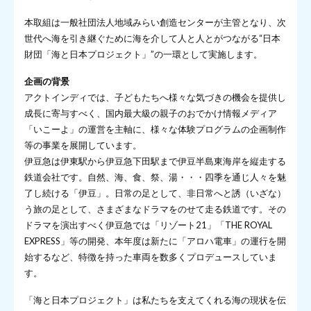
本取組は一般社団法人地域みらい創造センターが主管となり、次
世代へ海を引き継ぐために海を介して人と人とがつながる“日本
財団「海と日本プロジェクト」”の一環として実施します。
企画の背景
アクトインディでは、子どもたちへ様々な気づきの機会を提供し
成長に寄与すべく、国内最大級の親子のおでかけ情報メディア
「いこーよ」の運営を主軸に、様々な体験プログラムの企画制作
等の事業を展開しています。
伊豆急は伊東駅から伊豆急下田駅まで伊豆半島東海岸を縦走する
鉄道会社です。自然、海、食、祭、湯・・・四季を通じ人々を魅
了し続ける「伊豆」。日常の足として、非日常へと誘（いざな）
う旅の足として、さまざまなドラマをのせて走る鉄道です。その
ドラマを演出すべく伊豆急では「リゾート21」「THE ROYAL
EXPRESS」等の開発、本年度は新たに「アロハ電車」の運行を開
始するなど、特徴を持った車両を数多くプロデュースしていま
す。
「海と日本プロジェクト」は私たちを支えてくれる海の現状を伝