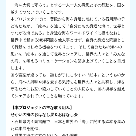
「海を大切に守ろう」とする一人一人の意思とその行動を、国を
越えてつないでいくことです。
本プロジェクトでは、普段から海を身近に感じている石川県の子
どもたちが、『絵本』を通して「自分たちの身近な海は、世界と
つながる海である」と身近な海をワールドワイドに捉えなおし、
世界中で起きる海洋問題を他人事とせず、自身の身近な問題とし
て行動をはじめる機会をつくります。 そして自分たちの海への
思いを『絵本』を通して世界とシェアし、世界の人々と「みんな
の海」を考えるコミュニケーションを築き上げていくことを目指
します。
国や言葉が違っても、誰もが手にしやすい『絵本』というものか
ら、海への興味や海を愛する気持ちを世界の人々と共有し、海を
守るためにお互い協力していくことの大切さを、国の境界を越え
てシェアされていくことを願っています。
【本プロジェクトの主な取り組み】
せかいの海のおはなし展＆おはなし会
・石川県内４図書館で、日本と世界の「海」に関する絵本を集め
た絵本展を開催。
・世界の海の絵本のおはなし会を開催。