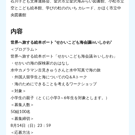
石川子ども文庫連絡会、金沢市立金沢海みらい図書館、小松市立
空とこども絵本館、学びの杜ののいち カレード、かほく市立中
央図書館
内容
世界へ旅する絵本ボート “せかいこども海会議inいしかわ”
＜プログラム＞
世界へ旅する絵本ボート「せかいこども海会議 in いしかわ」
・せかいの海の探検家のおはなし
水中カメラマン古見きゅうさんと水中写真で海の旅
・外国人留学生と海についてのQ＆Aトーク
・海のためにできることを考えるワークショップ
＜対象＞
小学生の親子（とくに小学3～6年生を対象とします。）
＜募集人数＞
50組100名
＜募集締切＞
8月14日（日）23：59
＜応募方法＞