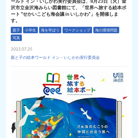
ールド イン・いしかわ実行委員会は、8月23日（火）金
沢市立金沢海みらい図書館にて、「世界へ旅する絵本ボ
ート “せかいこども海会議 in いしかわ”」を開催しま
す。
親子
小学生
海を学ぼう
ワークショップ
海の環境問題
写真
2022.07.25
親と子の絵本ワールド イン・いしかわ実行委員会