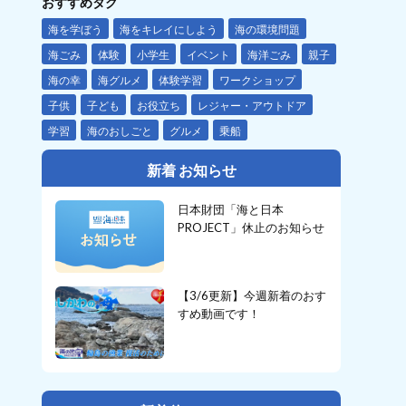
おすすめタグ
海を学ぼう
海をキレイにしよう
海の環境問題
海ごみ
体験
小学生
イベント
海洋ごみ
親子
海の幸
海グルメ
体験学習
ワークショップ
子供
子ども
お役立ち
レジャー・アウトドア
学習
海のおしごと
グルメ
乗船
新着 お知らせ
日本財団「海と日本
PROJECT」休止のお知らせ
【3/6更新】今週新着のおす
すめ動画です！