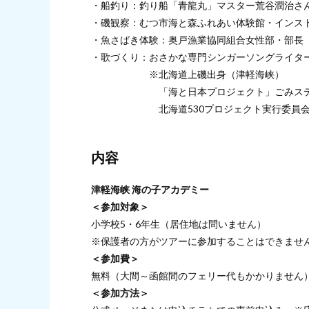
・船釣り：釣り船「青龍丸」マスター荒谷潤治さ
・磯観察：むつ市海と森ふれあい体験館・インス
・魚さばき体験：奥戸漁業協同組合女性部・部長
・歌づくり：おさかな専門シンガーソングライタ
※北海道上磯出身（津軽海峡）
「海と日本プロジェクト」ごみステーシ
北海道530プロジェクト実行委員会事
内容
津軽海峡 海の子アカデミー
＜参加対象＞
小学校5・6年生（居住地は問いません）
※保護者の方がツアーに参加することはできませ
＜参加費＞
無料（大間～函館間のフェリー代もかかりません
＜参加方法＞