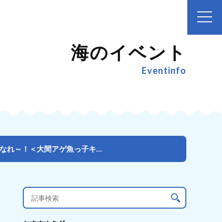
海のイベント
Eventinfo
【参加者募集中】海を知って釣って食らって遊んで、海の子になれ～！＜大間アゲ魚っ子キャンペーン＞小学5...