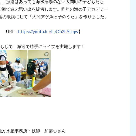
し、漁港はあっても海水浴場のない大間町の子どもたち
で海で遊ぶ思い出を提供します。昨年の海の子アカデミー
2番の歌詞にして「大間アゲ魚っ子のうた」を作りました。
 URL：
https://youtu.be/LeOh2LAlxqw
】
けもして、海辺で勝手にライブを実施します！
地方水産事務所・技師 加藤心さん