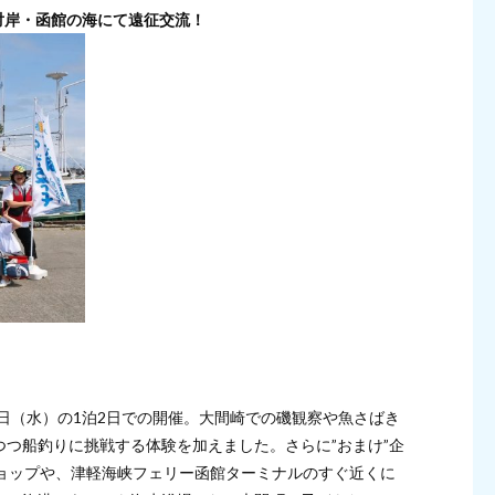
対岸・函館の海にて遠征交流！
2日（水）の1泊2日での開催。大間崎での磯観察や魚さばき
つ船釣りに挑戦する体験を加えました。さらに”おまけ”企
ショップや、津軽海峡フェリー函館ターミナルのすぐ近くに