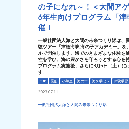
の子になれ～！＜大間アゲ
6年生向けプログラム「津
催！
一般社団法人海と大間の未来つくり隊は、夏
験ツアー「津軽海峡 海の子アカデミー」を、
ルで開催します。海でのさまざまな体験を
性を学び、海の豊かさを守ろうとする心を持
プログラム実施後、さらに8月5日（土）に
す。
SUP
乗船
小学生
海の幸
海を学ぼう
体験学習
2023.07.11
一般社団法人海と大間の未来つくり隊