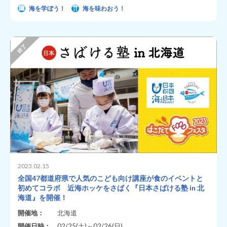
海を学ぼう！
海を味わおう！
2023.02.15
全国47都道府県で人気のこども向け講座が食のイベントと
初めてコラボ 近海ホッケをさばく『日本さばける塾 in 北
海道』を開催！
開催地：
北海道
開催日時：
02/25(土)～02/26(日)