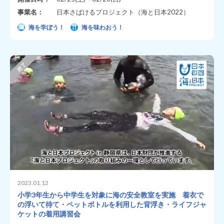
事業名：
日本さばけるプロジェクト（海と日本2022）
海を学ぼう！
海を味わおう！
2023.01.12
小学3年生から中学生を対象に海の安全教室を実施 着衣で
の浮いて待て・ペットボトルを利用した背浮き・ライフジャ
ケットの着用講習会