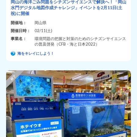
岡山の海洋ごみ問題をシチズンサイエンスで解決へ！「岡山
水門デジタル地図作成チャレンジ」イベントを2月11日(土
祝)に開催
開催地：
岡山県
開催日時：
02/11(土)
事業名：
環境問題の把握と対策のためのシチズンサイエンス
の普及啓発（CFB・海と日本2022）
海をキレイにしよう！