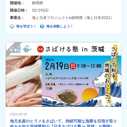
開催地：
静岡県
開催日時：
02/19(日)
事業名：
海と日本プロジェクトin静岡県（海と日本2022）
海を学ぼう！
海を体験しよう！
2023.02.07
地元名産のヒラメをさばいて、持続可能な漁業を目指す取り
組みを知る茨城県初の『日本さばける塾 in 茨城』を開催し