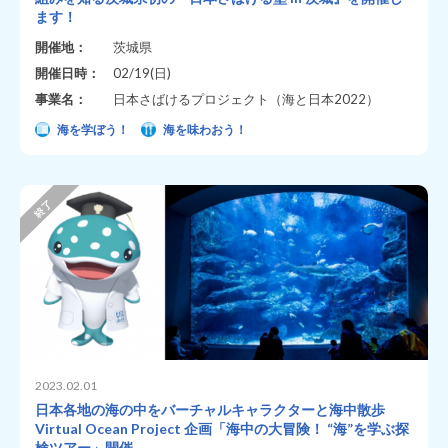
ます！
開催地：
茨城県
開催日時：
02/19(日)
事業名：
日本さばけるプロジェクト（海と日本2022）
海を学ぼう！
海を味わおう！
2023.02.01
日本各地の海の中をバーチャルキャラクターと海中散歩
Virtual Ocean Project 企画「海中の大冒険！ “海”を学ぶ探
検ツアー」開催