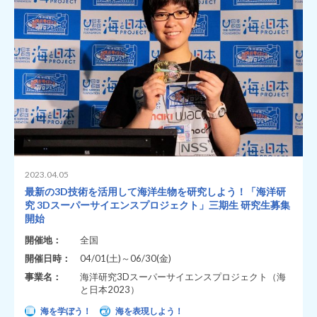
2023.04.05
最新の3D技術を活用して海洋生物を研究しよう！「海洋研
究 3Dスーパーサイエンスプロジェクト」三期生 研究生募集
開始
開催地：
全国
開催日時：
04/01(土)～06/30(金)
事業名：
海洋研究3Dスーパーサイエンスプロジェクト（海
と日本2023）
海を学ぼう！
海を表現しよう！