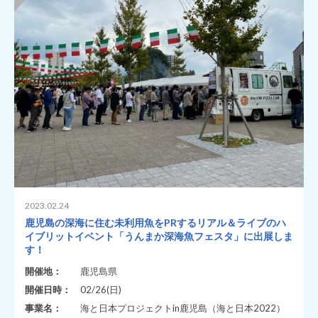
2023.02.24
鹿児島の深海に住む未利用魚をPRするリアル＆ライブのハ
イブリットイベント「うんまか深海魚フェスタ」に出展しま
す！
開催地：
鹿児島県
開催日時：
02/26(日)
事業名：
海と日本プロジェクトin鹿児島（海と日本2022）