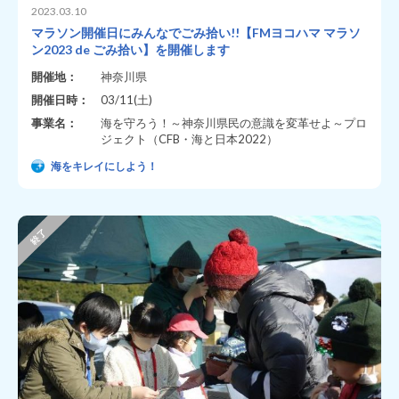
2023.03.10
マラソン開催日にみんなでごみ拾い!!【FMヨコハマ マラソ
ン2023 de ごみ拾い】を開催します
開催地：
神奈川県
開催日時：
03/11(土)
事業名：
海を守ろう！～神奈川県民の意識を変革せよ～プロ
ジェクト（CFB・海と日本2022）
海をキレイにしよう！