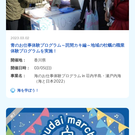
2023.03.02
青のお仕事体験プログラム～詫間カキ編～地域の牡蠣の職業
体験プログラムを実施！
開催地：
香川県
開催日時：
03/05(日)
事業名：
海のお仕事体験プログラム in 荘内半島・瀬戸内海
（海と日本2022）
海を学ぼう！