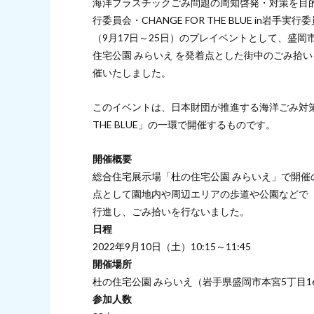
海洋プラスチックごみ問題の周知啓発・対策を目
行委員会・CHANGE FOR THE BLUE in
（9月17日～25日）のプレイベントとして、盛
住宅公園 みらいえ を発着点とした街中のごみ拾
催いたしました。
このイベントは、日本財団が推進する海洋ごみ対策プ
THE BLUE」の一環で開催するものです。
開催概要
総合住宅展示場「杜の住宅公園 みらいえ」で開
点として園地内や周辺エリアの歩道や公園などで
行進し、ごみ拾いを行ないました。
日程
2022年9月10日（土）10:15～11:45
開催場所
杜の住宅公園 みらいえ（岩手県盛岡市本宮5丁目16-
参加人数