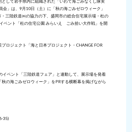
的として岩手県内に組織された「いわて海ごみなくし隊実
岩手実行委員会」は、9月10日（土）に「秋の海ごみゼロウィーク」
岡市・三陸鉄道㈱の協力の下、盛岡市の総合住宅展示場・杜の
いイベント「杜の住宅公園 みらいえ ごみ拾い大作戦」を開
ロジェクト「海と日本プロジェクト・CHANGE FOR
催のイベント「三陸鉄道フェア」と連動して、展示場を発着
「秋の海ごみゼロウィーク」をPRする横断幕を掲げながら
35)