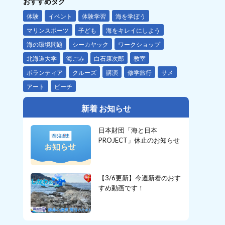
おすすめタグ
体験
イベント
体験学習
海を学ぼう
マリンスポーツ
子ども
海をキレイにしよう
海の環境問題
シーカヤック
ワークショップ
北海道大学
海ごみ
白石康次郎
教室
ボランティア
クルーズ
講演
修学旅行
サメ
アート
ビーチ
新着 お知らせ
日本財団「海と日本
PROJECT」休止のお知らせ
【3/6更新】今週新着のおす
すめ動画です！