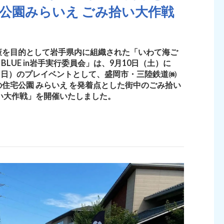
公園みらいえ ごみ拾い大作戦
策を目的として岩手県内に組織された「いわて海ご
E BLUE in岩手実行委員会」は、9月10日（土）に
25日）のプレイベントとして、盛岡市・三陸鉄道㈱
住宅公園 みらいえ を発着点とした街中のごみ拾い
い大作戦」を開催いたしました。