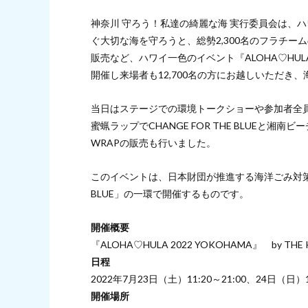
神奈川 守ろう！私達の綺麗な海 実行委員会は、
ぐ大切な海を守ろうと、総勢2,300名のフラチ
販売など、ハワイ一色のイベント『ALOHA♡HULA 
開催し来場者も12,700名の方にお越しいただき
当日はステージでの環境トークショーや参加者全
蜜蝋ラップでCHANGE FOR THE BLUEと湘南ビ
WRAPの販売も行いました。
このイベントは、日本財団が推進する海洋ごみ対策事業
BLUE」の一環で開催するものです。
開催概要
『ALOHA♡HULA 2022 YOKOHAMA』 by THE
日程
2022年7月23日（土）11:20～21:00、24日（日）10
開催場所