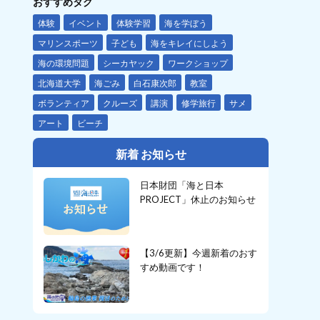
おすすめタグ
体験
イベント
体験学習
海を学ぼう
マリンスポーツ
子ども
海をキレイにしよう
海の環境問題
シーカヤック
ワークショップ
北海道大学
海ごみ
白石康次郎
教室
ボランティア
クルーズ
講演
修学旅行
サメ
アート
ビーチ
新着 お知らせ
日本財団「海と日本
PROJECT」休止のお知らせ
【3/6更新】今週新着のおす
すめ動画です！