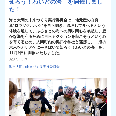
知ろう！わいどの海」を開催しまし
た！
海と大間の未来づくり実行委員会は、地元産の白身
魚”ロウソクホッケ”を自ら捌き、調理して食べるという
体験を通して、ふるさとの海への興味関心を喚起し、豊
かな海を守るために自らアクションを起こそうという心
を育てるため、大間町内の奥戸小学校と連携し、「海の
未来をアゲアゲに―さばいて知ろう！わいどの海」を、
11月9日に開催いたしました。
2022.11.17
海と大間の未来づくり実行委員会