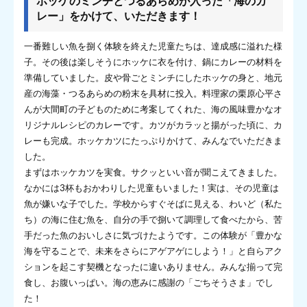
ホッケのミンチとつるあらめが入った「海のカ
レー」をかけて、いただきます！
一番難しい魚を捌く体験を終えた児童たちは、達成感に溢れた様
子。その後は楽しそうにホッケに衣を付け、鍋にカレーの材料を
準備していました。皮や骨ごとミンチにしたホッケの身と、地元
産の海藻・つるあらめの粉末を具材に投入。料理家の栗原心平さ
んが大間町の子どものために考案してくれた、海の風味豊かなオ
リジナルレシピのカレーです。カツがカラッと揚がった頃に、カ
レーも完成。ホッケカツにたっぷりかけて、みんなでいただきま
した。
まずはホッケカツを実食。サクッといい音が聞こえてきました。
なかには3杯もおかわりした児童もいました！実は、その児童は
魚が嫌いな子でした。学校からすぐそばに見える、わいど（私た
ち）の海に住む魚を、自分の手で捌いて調理して食べたから、苦
手だった魚のおいしさに気づけたようです。この体験が「豊かな
海を守ることで、未来をさらにアゲアゲにしよう！」と自らアク
ションを起こす契機となったに違いありません。みんな揃って完
食し、お腹いっぱい。海の恵みに感謝の「ごちそうさま」でし
た！