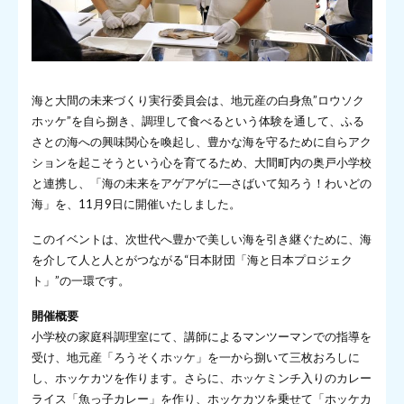
海と大間の未来づくり実行委員会は、地元産の白身魚”ロウソク
ホッケ”を自ら捌き、調理して食べるという体験を通して、ふる
さとの海への興味関心を喚起し、豊かな海を守るために自らアク
ションを起こそうという心を育てるため、大間町内の奥戸小学校
と連携し、「海の未来をアゲアゲに―さばいて知ろう！わいどの
海」を、11月9日に開催いたしました。
このイベントは、次世代へ豊かで美しい海を引き継ぐために、海
を介して人と人とがつながる“日本財団「海と日本プロジェク
ト」”の一環です。
開催概要
小学校の家庭科調理室にて、講師によるマンツーマンでの指導を
受け、地元産「ろうそくホッケ」を一から捌いて三枚おろしに
し、ホッケカツを作ります。さらに、ホッケミンチ入りのカレー
ライス「魚っ子カレー」を作り、ホッケカツを乗せて「ホッケカ