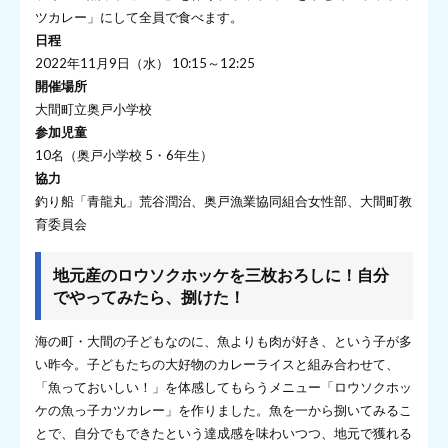
ツカレー」にして全員で食べます。
日程
2022年11月9日（水） 10:15～12:25
開催場所
大間町立奥戸小学校
参加児童
10名（奥戸小学校 5・6年生）
協力
釣り船「青龍丸」荒谷潤治、奥戸漁業協同組合女性部、大間町教
育委員会
地元産のロウソクホッケを三枚おろしに！自分
でやってみたら、捌けた！
海の町・大間の子どもなのに、魚よりも肉が好き、という子が多
い昨今。子どもたちの大好物のカレーライスと組み合わせて、
「魚っておいしい！」を体感してもらうメニュー「ロウソクホッ
ケの魚っ子カツカレー」を作りました。魚を一から捌いてみるこ
とで、自分でもできたという達成感を味わいつつ、地元で獲れる