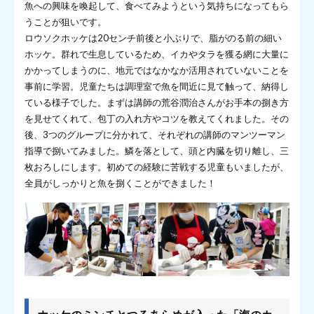
魚への興味を喚起して、食べてみようという気持ちになってもら
うことが狙いです。
ロウソクホッケは20センチ前後と小ぶりで、脂がのる前の細い
ホッケ。群れで生息しているため、イカやタラを獲る網に大量に
かかってしまうのに、地元ではなかなか活用されていないことを
事前に学習。児童たちは調理室で魚を間近に見て触って、納得し
ている様子でした。まずは講師の荒谷潤治さんがお手本の捌き方
を見せてくれて、包丁の入れ方やコツを教えてくれました。その
後、3つのグループに分かれて、それぞれの講師のマンツーマン
指導で捌いてみました。鱗を落として、頭と内臓を切り離し、三
枚おろしにします。初めての経験に苦戦する児童もいましたが、
全員がしっかりと魚を捌くことができました！