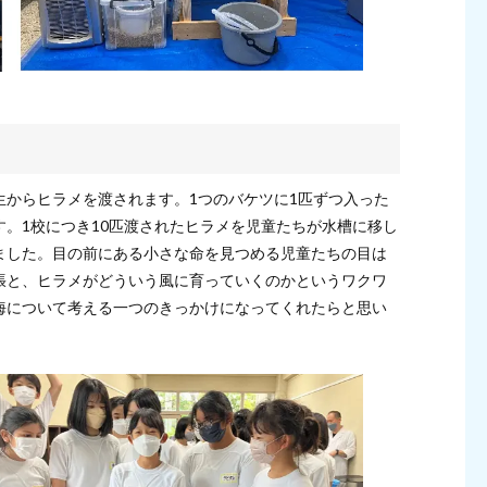
生からヒラメを渡されます。1つのバケツに1匹ずつ入った
。1校につき10匹渡されたヒラメを児童たちが水槽に移し
ました。目の前にある小さな命を見つめる児童たちの目は
張と、ヒラメがどういう風に育っていくのかというワクワ
海について考える一つのきっかけになってくれたらと思い