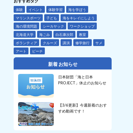
おすすめタグ
体験
イベント
体験学習
海を学ぼう
マリンスポーツ
子ども
海をキレイにしよう
海の環境問題
シーカヤック
ワークショップ
北海道大学
海ごみ
白石康次郎
教室
ボランティア
クルーズ
講演
修学旅行
サメ
アート
ビーチ
新着 お知らせ
日本財団「海と日本
PROJECT」休止のお知らせ
【3/6更新】今週新着のおす
すめ動画です！