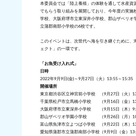
本委員会では「陸上養殖」の体験を通して水産資
でもらう取り組みを展開しており、今年度の実施
学校、大阪府堺市立東深井小学校、郡山ザベリオ
立蒲郡南部小学校の6校です。
このイベントは、次世代へ海を引き継ぐために、
ェクト」の一環です。
「お魚受け入れ式」
日時
2022年9月9日(金)～9月27日（火）13:55～15:35
開催場所
東京都渋谷区立神宮前小学校 （9月27日（火）13:4
千葉県松戸市立馬橋小学校 （9月16日（金）13:4
大阪府堺市立東深井小学校 （9月15日（木）9:40
郡山ザベリオ学園小学校 （9月26日（月）10:4
富山県魚津市立よつば小学校 （9月22日（木）13:5
愛知県蒲郡市立蒲郡南部小学校（9月9日（金）13:55