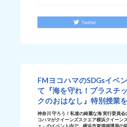
Twitter
FMヨコハマのSDGsイ
て『海を守れ！プラスチ
クのおはなし』特別授業
神奈川 守ろう！私達の綺麗な海 実行委員会は、9月
コハマがクイーンズスクエア横浜クイーン
ェ」のイベント内で、横浜市資源循環局の協