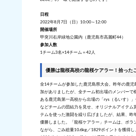
日程
2022年8月7日（日）10:00～12:00
開催場所
甲突川右岸緑地公園内（鹿児島市高麗町44）
参加人数
1チーム3名×14チーム＝42人
優勝は龍桜高校の龍桜ケアラー！拾ったごみ
全14チームが参加した鹿児島県大会。昨年の鹿児
加がありましたが、全チーム初出場のメンバーで
ある鹿児島第一高校から出場の「rys（るいす）
などチームの団結力を見せ、オリジナルアイテム
テムを使った激闘を繰り広げましたが、結果、昨
優勝しました。「龍桜ケアラー」チームは、ボラ
ながら、ごみ総量10.6kg／1829ポイントを