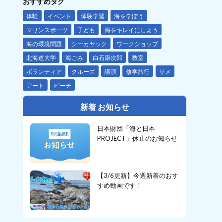
おすすめタグ
体験
イベント
体験学習
海を学ぼう
マリンスポーツ
子ども
海をキレイにしよう
海の環境問題
シーカヤック
ワークショップ
北海道大学
海ごみ
白石康次郎
教室
ボランティア
クルーズ
講演
修学旅行
サメ
アート
ビーチ
新着 お知らせ
日本財団「海と日本
PROJECT」休止のお知らせ
【3/6更新】今週新着のおす
すめ動画です！