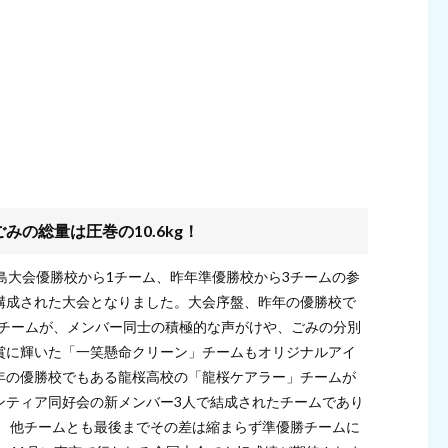
の総量は圧巻の10.6kg！
島大会優勝校から1チーム、昨年準優勝校から3チームの参
構成された大会となりました。大会序盤、昨年の優勝校で
」チームが、メンバー同士の積極的な声がけや、ごみの分別
賞に輝いた「一笑懸命クリーン」チームもオリジナルアイ
年の優勝校でもある龍桜高校の「龍桜ケアラー」チームが
ンティア同好会の新メンバー3人で結成されたチームであり
獲得し、他チームとも最後までその差は縮まらず準優勝チームに