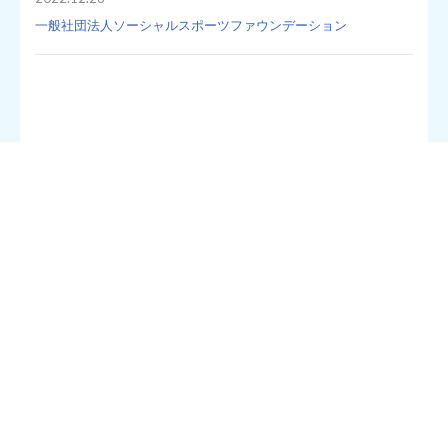
一般社団法人ソーシャルスポーツファウンデーション
一般社団法人ソーシャルスポーツファウンデーションは、3人1
組のチームを結成した15～18歳の高校生たち全56チームが、制
限時間60分の中で規定エリア内のごみを拾い、その質と量をポ
イントで競う『スポGOMI甲子園2022・静岡県大会』を7月9日
（土）に開催いたしました。