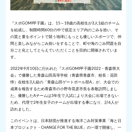
『スポGOMI甲子園』は、15～18歳の高校生が3人1組のチーム
を結成し、制限時間60分の中で規定エリア内のごみを拾い、そ
の質と量をポイントで競う地球にもっとも優しいスポーツで、仲
間と楽しみながらごみ拾いをすることで、町や海のごみ問題を自
分ごと化としてとらえていただくことを目的に開催されていま
す。
2022年9月10日に行われた『スポGOMI甲子園2022・青森県大
会』で優勝した青森山田高等学校（青森県青森市、校長：花田
惇）在校生3人組の「青森山田ゲートボール部A」が、大会での
成果を報告するため青森市の小野寺晃彦市長を表敬訪問しまし
た。優勝したAチームは3年生で入試により大会に出場できない
ため、代理で2年生女子のチームが出場する事になり、計6人が
訪れました。
このイベントは、日本財団が推進する海洋ごみ対策事業「海と日
本プロジェクト・CHANGE FOR THE BLUE」の一環で開催し、一