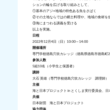
ションの輪を広げる取り組みとして、
①基本のアジ+地域の特色ある魚をさばく
②その⼟地ならではの郷⼟料理や、地域の食材を
③海にまつわる講義を受ける
以上を実施。
日程
2022年12月4日（日）10:00～14:00
開催場所
専門学校徳島穴吹カレッジ（徳島県徳島市徳島町2-
参加人数
5組10名（小学生と保護者）
講師
大石 英雄（専門学校徳島穴吹カレッジ 調理師）
主催
海と⽇本プロジェクト in とくしま実⾏委員会、
共催
⽇本財団 海と⽇本プロジェクト
協力団体