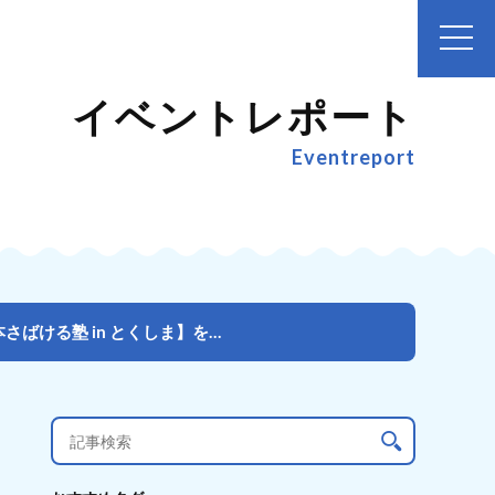
イベントレポート
Eventreport
10名の親子が「アジ」と「伊勢エビ」をさばいて料理！ 【日本さばける塾 in とくしま】を開催