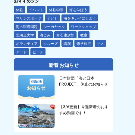
おすすめタグ
体験
イベント
体験学習
海を学ぼう
マリンスポーツ
子ども
海をキレイにしよう
海の環境問題
シーカヤック
ワークショップ
北海道大学
海ごみ
白石康次郎
教室
ボランティア
クルーズ
講演
修学旅行
サメ
アート
ビーチ
新着 お知らせ
日本財団「海と日本
PROJECT」休止のお知らせ
【3/6更新】今週新着のおす
すめ動画です！