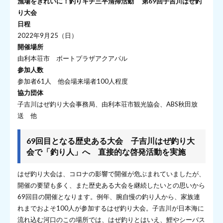
漁場をきれいに！釣りキチ三平清掃活動 第69回子吉川はぜ釣
り大会
日程
2022年9月25（日）
開催場所
由利本荘市 ボートプラザアクアパル
参加人数
参加者61人 他会場来場者100人程度
協力団体
子吉川はぜ釣り大会事務局、由利本荘市観光協会、ABS秋田放
送 他
69回目となる歴史ある大会 子吉川はぜ釣り大
会で「釣り人」へ 直接的な啓発活動を実施
はぜ釣り大会は、コロナの影響で開催が危ぶまれていましたが、
開催の要望も多く、また歴史ある大会を継続したいとの思いから
69回目の開催となります。例年、腕自慢の釣り人から、家族連
れまでおよそ100人が参加するはぜ釣り大会。子吉川が日本海に
流れ込む河口のこの場所では、はぜ釣りとはいえ、鯉やシーバス