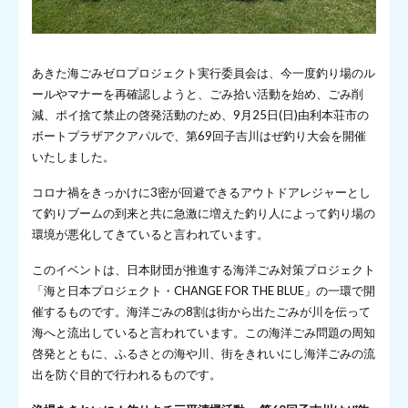
あきた海ごみゼロプロジェクト実行委員会は、今一度釣り場のル
ールやマナーを再確認しようと、ごみ拾い活動を始め、ごみ削
減、ポイ捨て禁止の啓発活動のため、9月25日(日)由利本荘市の
ボートプラザアクアパルで、第69回子吉川はぜ釣り大会を開催
いたしました。
コロナ禍をきっかけに3密が回避できるアウトドアレジャーとし
て釣りブームの到来と共に急激に増えた釣り人によって釣り場の
環境が悪化してきていると言われています。
このイベントは、日本財団が推進する海洋ごみ対策プロジェクト
「海と日本プロジェクト・CHANGE FOR THE BLUE」の一環で開
催するものです。海洋ごみの8割は街から出たごみが川を伝って
海へと流出していると言われています。この海洋ごみ問題の周知
啓発とともに、ふるさとの海や川、街をきれいにし海洋ごみの流
出を防ぐ目的で行われるものです。