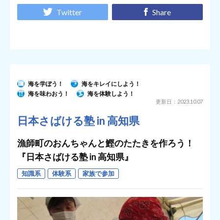
Twitter
Share
海を学ぼう！
海をキレイにしよう！
海を味わおう！
海を体験しよう！
更新日：2023.10.07
日本さばける塾 in 高知県
漁師町のおんちゃんと鰹のたたきを作ろう！
『日本さばける塾 in 高知県』
知識系
体験系
家族で参加