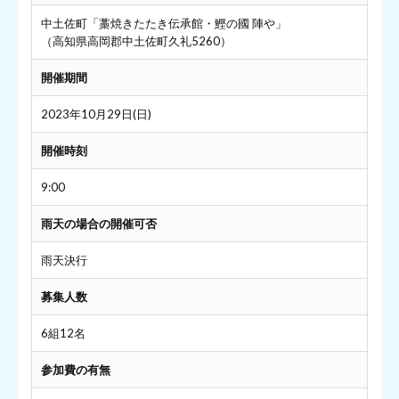
中土佐町「藁焼きたたき伝承館・鰹の國 陣や」
（高知県高岡郡中土佐町久礼5260）
開催期間
2023年10月29日(日)
開催時刻
9:00
雨天の場合の開催可否
雨天決行
募集人数
6組12名
参加費の有無