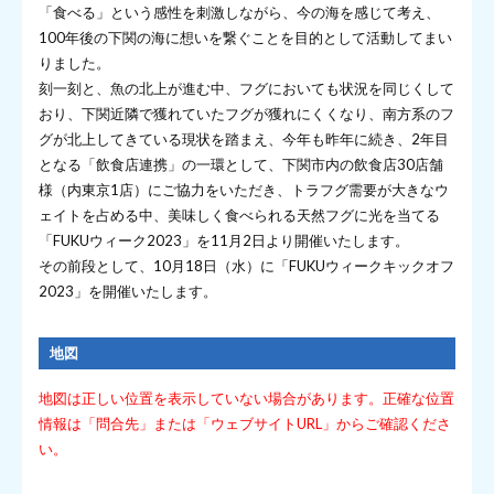
「食べる」という感性を刺激しながら、今の海を感じて考え、
100年後の下関の海に想いを繋ぐことを目的として活動してまい
りました。
刻一刻と、魚の北上が進む中、フグにおいても状況を同じくして
おり、下関近隣で獲れていたフグが獲れにくくなり、南方系のフ
グが北上してきている現状を踏まえ、今年も昨年に続き、2年目
となる「飲食店連携」の一環として、下関市内の飲食店30店舗
様（内東京1店）にご協力をいただき、トラフグ需要が大きなウ
ェイトを占める中、美味しく食べられる天然フグに光を当てる
「FUKUウィーク2023」を11月2日より開催いたします。
その前段として、10月18日（水）に「FUKUウィークキックオフ
2023」を開催いたします。
地図
地図は正しい位置を表示していない場合があります。正確な位置
情報は「問合先」または「ウェブサイトURL」からご確認くださ
い。