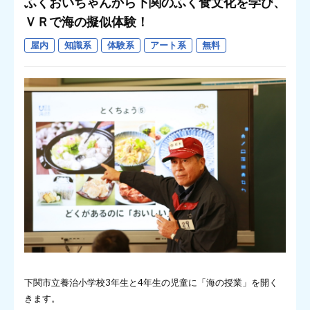
ふくおいちゃんから下関のふく食文化を学び、
ＶＲで海の擬似体験！
屋内
知識系
体験系
アート系
無料
下関市立養治小学校3年生と4年生の児童に「海の授業」を開く
きます。