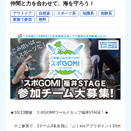
仲間と力を合わせて、海を守ろう！
アウトドア
自然派
スポーツ系
知識系
体験系
家族で参加
無料
★10/13開催 スポGOMIワールドカップ福井STAGE！★
※ご参加で、1チーム3名全員に「ふくecoアプリポイント10ポ