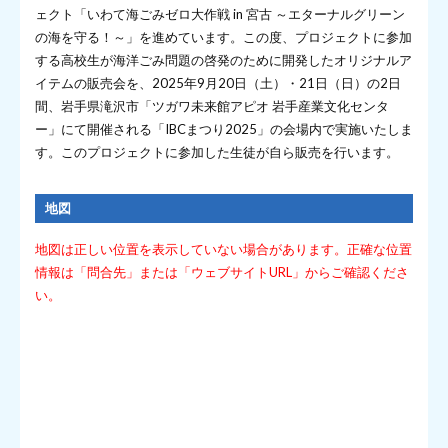
ェクト「いわて海ごみゼロ大作戦 in 宮古 ～エターナルグリーン
の海を守る！～」を進めています。この度、プロジェクトに参加
する高校生が海洋ごみ問題の啓発のために開発したオリジナルア
イテムの販売会を、2025年9月20日（土）・21日（日）の2日
間、岩手県滝沢市「ツガワ未来館アピオ 岩手産業文化センタ
ー」にて開催される「IBCまつり2025」の会場内で実施いたしま
す。このプロジェクトに参加した生徒が自ら販売を行います。
地図
地図は正しい位置を表示していない場合があります。正確な位置
情報は「問合先」または「ウェブサイトURL」からご確認くださ
い。