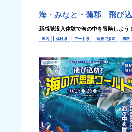
海・みなと・蒲郡 飛び
新感覚没入体験で海の中を冒険しよう
屋内
体験系
アート系
家族で参加
無料