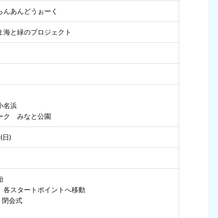
らんあんどうぉーく
ま海と緑のプロジェクト
小名浜
ーク みなと公園
(日)
始
式、各スタートポイントへ移動
、閉会式