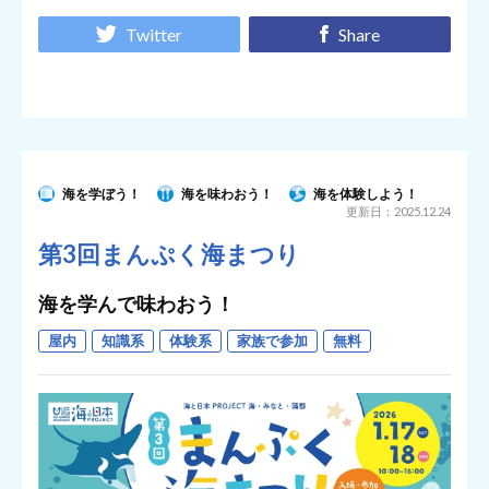
Twitter
Share
海を学ぼう！
海を味わおう！
海を体験しよう！
更新日：2025.12.24
第3回まんぷく海まつり
海を学んで味わおう！
屋内
知識系
体験系
家族で参加
無料