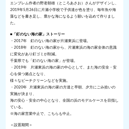
エンブレム作者の野老朝雄（ところあさお）さんがデザインし、
2019年5月26日に片瀬小学校で子供達が色を塗り、毎年魚や海
藻などを書き足し、豊かな海になるよう願いを込めて作りまし
た。
■「釘のない海の家」ストーリー
・2017年 釘のない海の家が片瀬東浜に登場。
・2018年 釘のない海の家から、片瀬東浜の海の家全体の意識
に変化があり釘ゴミが削減。
千葉県でも「釘のない海の家」が登場。
・2019年 片瀬東浜の海の家の中心として、また海の安全・安
心を保つ拠点となり、
様々なビーチクリーンなどを実施。
・2020年 片瀬東浜の海の家の方達と早朝、夕方にごみ拾いの
実施が決まり、
海の安心・安全の中心となり、全国の浜のモデルケースを目指し
ている。
※海の家営業中止で、こちらも中止。
＜設置期間＞