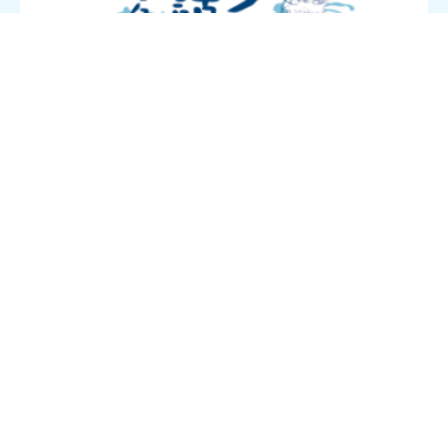
海ノ民話のまちプロジェクトは、日本中に残された海にまつわる
民話を発掘し、その民話のストーリーとその民話に込められた
「想い」「警鐘」「教訓」を、親しみやすいアニメーションとし
て映像化しました。本プロジェクトは、次の世代を担う子供たち
へ、そして、さらに次の世代へと“海”を語り継いでいく“日本財
団「海と日本プロジェクト」”の一環として始動しました。
このたび、７つのエリアを「海ノ民話のまち」として認定。その
うちの１エリアである和歌山県串本町の田嶋町長を、認定委員長
をはじめとする委員会メンバーが表敬訪問し、「海ノ民話のま
ち」認定証を贈呈する運びとなりました。
【和歌山県串本町に伝わる民話「恩返しの家（稲村亭）」あらす
じ】＊一部変更になる可能性あり