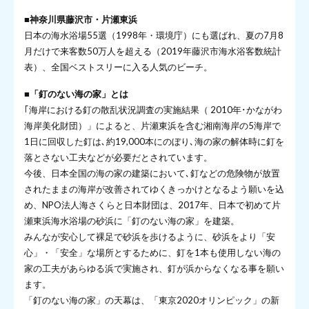
■神奈川県藤沢市・片瀬東浜
日本の海水浴場55選（1998年・環境庁）にも選ばれ、夏の7月8
月だけで来客数50万人を超える（2019年藤沢市海水浴客数統計
表）、全国ベストスリーに入る人気のビーチ。
■「釘のない海の家」とは
｢海岸における釘の散乱状況調査の実施結果（ 2010年･かながわ
海岸美化財団）」によると、片瀬東浜を含む湘南海岸の5海岸で
1日に回収した釘は､約19,000本にのぼり､海の家の解体時に釘を
落とさない工夫などが必要だとされています。
今後、日本全国の海の家の建築において､釘などの危険物が放置
されたままの海岸が改善されてゆくきっかけとなるよう願いを込
め、NPO法人海さくらと日本財団は、2017年、日本で初めて片
瀬東浜海水浴場の砂浜に「釘のない海の家」を建築。
みんなが安心して裸足で砂浜を歩けるように、砂浜をより「安
心」・「安全」な場所とするために、釘を1本も使用しない海の
家の工夫があらゆる浜で実施され、釘が浜からなくなる事を願い
ます。
「釘のない海の家」の天幕は、「東京2020オリンピック」の新