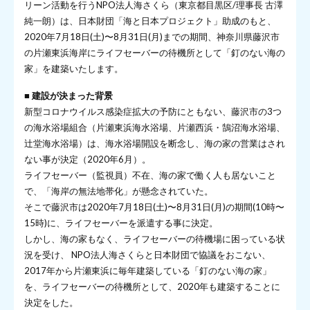
リーン活動を行うNPO法人海さくら（東京都目黒区/理事長 古澤
純一朗）は、日本財団「海と日本プロジェクト」助成のもと、
2020年7月18日(土)〜8月31日(月)までの期間、神奈川県藤沢市
の片瀬東浜海岸にライフセーバーの待機所として「釘のない海の
家」を建築いたします。
■ 建設が決まった背景
新型コロナウイルス感染症拡大の予防にともない、藤沢市の3つ
の海水浴場組合（片瀬東浜海水浴場、片瀬西浜・鵠沼海水浴場、
辻堂海水浴場）は、海水浴場開設を断念し、海の家の営業はされ
ない事が決定（2020年6月）。
ライフセーバー（監視員）不在、海の家で働く人も居ないこと
で、「海岸の無法地帯化」が懸念されていた。
そこで藤沢市は2020年7月18日(土)〜8月31日(月)の期間(10時〜
15時)に、ライフセーバーを派遣する事に決定。
しかし、海の家もなく、ライフセーバーの待機場に困っている状
況を受け、 NPO法人海さくらと日本財団で協議をおこない、
2017年から片瀬東浜に毎年建築している「釘のない海の家」
を、ライフセーバーの待機所として、2020年も建築することに
決定をした。