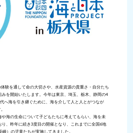
の体験を通して命の大切さや、水産資源の貴重さ・自分たち
組みを開始いたします。今年は東京、埼玉、栃木、静岡の4
世代へ海を引き継ぐために、海を介して人と人とがつなが
す。
海や海の生命について子どもたちに考えてもらい、海を未
おり、昨年に続き3度目の開催となり、これまでに全国6地
長崎）の児童たちが実施してきました。