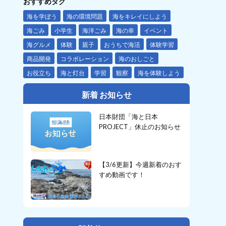
おすすめタグ
海を学ぼう
海の環境問題
海をキレイにしよう
海ごみ
小学生
海洋ごみ
海の幸
イベント
海グルメ
体験
親子
おうちで海活
体験学習
商品開発
コラボレーション
海のおしごと
お役立ち
海と灯台
学習
観察
海を体験しよう
新着 お知らせ
日本財団「海と日本
PROJECT」休止のお知らせ
【3/6更新】今週新着のおす
すめ動画です！