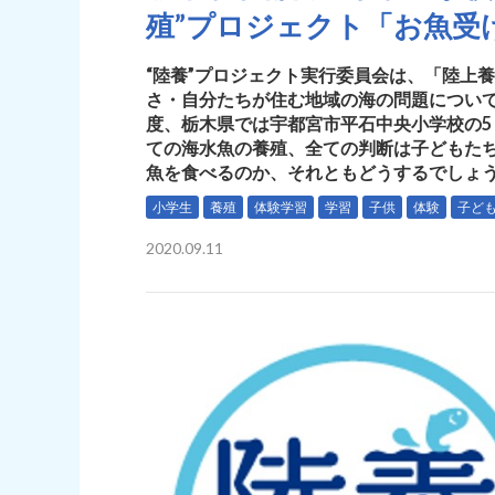
殖”プロジェクト「お魚受
“陸養”プロジェクト実行委員会は、「陸上
さ・自分たちが住む地域の海の問題につい
度、栃木県では宇都宮市平石中央小学校の5
ての海水魚の養殖、全ての判断は子どもた
魚を食べるのか、それともどうするでしょ
小学生
養殖
体験学習
学習
子供
体験
子ど
2020.09.11