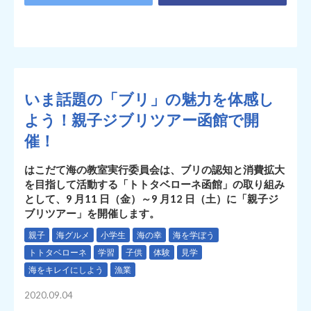
いま話題の「ブリ」の魅力を体感し
よう！親子ジブリツアー函館で開
催！
はこだて海の教室実行委員会は、ブリの認知と消費拡大
を目指して活動する「トトタベローネ函館」の取り組み
として、9 月11 日（金）～9 月12 日（土）に「親子ジ
ブリツアー」を開催します。
親子
海グルメ
小学生
海の幸
海を学ぼう
トトタベローネ
学習
子供
体験
見学
海をキレイにしよう
漁業
2020.09.04