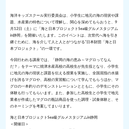
海洋キッズスクール実行委員会は、小学生に地元の海の現状や課
題、水産業の特色について理解し、関心を深めてもらおうと、9
月12日（土）に「海と日本プロジェクトSea級グルメスタジアム
in静岡」を開催いたします。このイベントは、次世代へ海を引き
継ぐために、海を介して人と人とがつながる“日本財団「海と日
本プロジェクト」”の一環です。
今回行われる講座では、「静岡の海の恵み～マグロってなん
だ？」をテーマに焼津水産高校の高校生が先生役となり、小学生
に地元の海の現状と課題を伝える授業を実施し、全国屈指の水揚
げを誇るマグロや、高校の実習船について学んでもらうほか、マ
グロの一本釣りのデモンストレーションとともに、小学生にその
体験も行ってもらいます。また、参加した高校生と小学生で地元
業者が作成したマグロの瓶詰商品を使った調理・試食体験と、そ
のネーミングを考案してまいります。
海と日本プロジェクトSea級グルメスタジアムin静岡
＜開催日＞