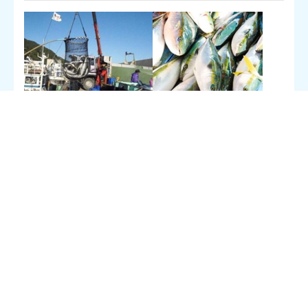
はこだて海の教室実行委員会は、ブリの認知と消費拡大を目指し
て活動する「トトタベローネ函館」の取り組みとして、9 月11
日（金）～9 月12 日（土）に小学校高学年を対象とした「親子
ジブリツアー」を日本財団「海と日本プロジェクト」とはこだ
て・ブリ消費拡大推進協議会との共催で開催いたします。
地球温暖化などの影響により海流が変化し、近年、函館近郊でブ
リの漁獲量が急増してはこだて海の教室実行委員会は、ブリの認
知と消費拡大を目指して活動する「トトタベローネ函館」の取り
組みとして、9 月11 日（金）～9 月12 日（土）に小学校高学年
を対象とした「親子ジブリツアー」を日本財団「海と日本プロジ