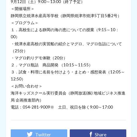
9月12日（土）9:00～13:00（終了予定）
＜開催場所＞
静岡県立焼津水産高等学校（静岡県焼津市焼津5丁目5番2号）
＜プログラム＞
１．高校生による静岡の海の恵についての授業（9:15～10：
00）
・焼津水産高校の実習船の紹介とマグロ、マグロ缶詰について
（25分）
・マグロ釣りデモ体験（20分）
２．マグロ瓶詰 商品開発 （10:15～11:55）
３．試食・料理に名前を付けよう・まとめ・感想発表（12:05～
12:50）
＜お問い合わせ＞
海洋キッズスクール実行委員会（静岡放送(株) 地域ビジネス推進
局 企画推進部内）
電話：054-281-9009※ 土日、祝日を除く9:00～17:00
Twitter
Share