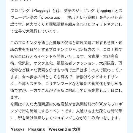
プロギング（Plogging）とは、英語のジョギング（jogging）とス
ウェーデン語の「plocka upp」（拾うという意味）を合わせた造
語です。体力づくりと環境活動を組み合わせたフィットネスとし
て世界で大流行しています。
このプロギングを通じた健康の促進と環境問題に対する意識・知
識の共有を目的とするプロギングジャパン協力の下、コロナ禍で
も安全に行えるイベントを開催いたします。名古屋・大須商店
街。電気街、オタク文化、最新若者ファッション、大須観音、万
松寺など様々な要素を併せもつ街で土日は多くの人で賑わってい
ます。食べ歩きの街としても有名で、唐揚げやタピオカドリン
ク、台湾カステラ、コリアンフードなど最新の食文化も楽しめる
街ですが、一方でごみが至る所に散乱している光景もよく目にし
ます。
今回はそんな大須商店街の各店舗が営業開始前の8:30からプロギ
ングで街を綺麗にするイベントです。人通りもまだ疎らな時間帯
に、密を避け気持ちよくジョギングしながらごみ拾いをします。
Nagoya Plogging Weekend in 大須