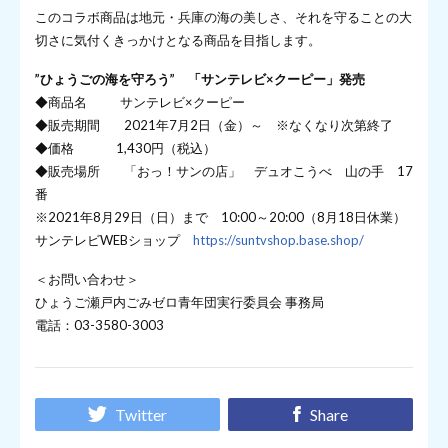
このコラボ商品は地元・兵庫の海の美しさ、それを守ることの大
切さに気付くきっかけとなる商品を目指します。
”ひょうごの海を守ろう” 「サンテレビ×クーピー」発売
◆商品名 サンテレビ×クーピー
◆販売期間 2021年7月2日（金）～ ※なくなり次第終了
◆価格 1,430円（税込）
◆販売場所 「おっ！サンの店」 デュオこうべ 山の手 17
番
※2021年8月29日（日）まで 10:00～20:00（8月18日休業）
サンテレビWEBショップ
https://suntvshop.base.shop/
＜お問い合わせ＞
ひょうご瀬戸内ごみゼロ青年団実行委員会 事務局
電話：03-3580-3003
Twitter
Share