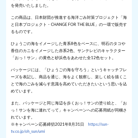
を発売いたしました。
この商品は、日本財団が推進する海洋ごみ対策プロジェクト「海
と日本プロジェクト・CHANGE FOR THE BLUE」の一環で販売す
るものです。
ひょうごの海をイメージした青系8色をベースに、明石のタコや
香住のカニをイメージした赤系2色、サンテレビのキャラクター
「おっ！サン」の黄色と砂浜色をあわせた全12色セット。
パッケージには、「ひょうごの海を守ろう」というキャッチフレ
ーズを表記し、商品を通じ、海をよく観察し、楽しく絵を描くこ
とで海のごみを減らす意識を高めていただきたいという思いを込
めています。
また、パッケージと同じ海辺を歩くおっ！サンの塗り絵と、「お
っ！サンを海に連れてって」キャンペーンへの応募用紙が同梱さ
れています。
※キャンペーン応募締切2021年8月31日
https://sun-
tv.co.jp/oh_sun/umi