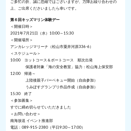
ご多忙の折、誠に恐縮ではございますが、万障お繰り合わせの
上、ご出席くださいましたら幸いです。
第６回キッズマリン体験デー
＜開催日時＞
2021年7月21日（水）10:00～15:30
＜開催場所＞
アンカレッジマリーナ（松山市粟井河原336-6）
＜スケジュール＞
10:00 ヨットコース＆ボートコース 順次出発
保護者対象「海の安全教室」協力：松山海上保安部
12:00 帰港～
上陸後親子バーベキュー開始（自由参加）
うみぽすグランプリ作品作成（自由参加）
15:30 終了
＜参加募集＞
すでに締め切らせていただきました
＜お問い合わせ＞
南海放送 イベント推進部
電話：089-915-2380（平日9:30～17:00）