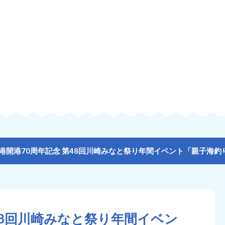
港開港70周年記念 第48回川崎みなと祭り年間イベント「親子海釣
48回川崎みなと祭り年間イベン