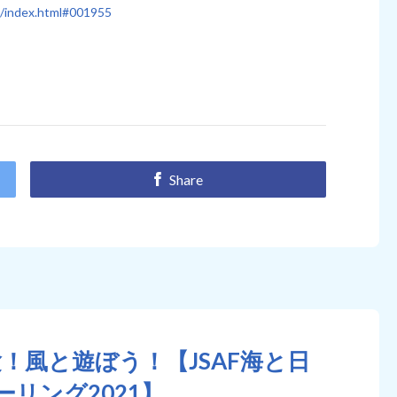
cs/index.html#001955
Share
！風と遊ぼう！【JSAF海と日
ーリング2021】