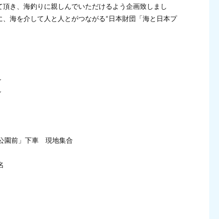
て頂き、海釣りに親しんでいただけるよう企画致しまし
に、海を介して人と人とがつながる“日本財団「海と日本プ
～
～
西公園前」下車 現地集合
名