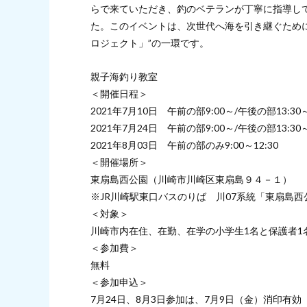
らで来ていただき、釣のベテランが丁寧に指導し
た。このイベントは、次世代へ海を引き継ぐため
ロジェクト」”の一環です。
親子海釣り教室
＜開催日程＞
2021年7月10日 午前の部9:00～/午後の部13:30
2021年7月24日 午前の部9:00～/午後の部13:30
2021年8月03日 午前の部のみ9:00～12:30
＜開催場所＞
東扇島西公園（川崎市川崎区東扇島９４－１）
※JR川崎駅東口バスのりば 川07系統「東扇島
＜対象＞
川崎市内在住、在勤、在学の小学生1名と保護者1
＜参加費＞
無料
＜参加申込＞
7月24日、8月3日参加は、7月9日（金）消印有効