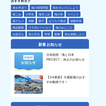
おすすめタグ
海を学ぼう
海の環境問題
海をキレイにしよう
海ごみ
小学生
海洋ごみ
海の幸
イベント
海グルメ
体験
親子
おうちで海活
体験学習
商品開発
コラボレーション
海のおしごと
お役立ち
海と灯台
学習
観察
海を体験しよう
新着 お知らせ
日本財団「海と日本
PROJECT」休止のお知らせ
【3/6更新】今週新着のおす
すめ動画です！