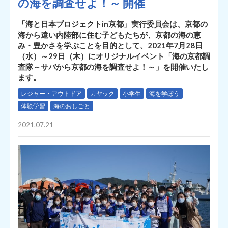
の海を調査せよ！～ 開催
「海と日本プロジェクトin京都」実行委員会は、京都の
海から遠い内陸部に住む子どもたちが、京都の海の恵
み・豊かさを学ぶことを目的として、2021年7月28日
（水）～29日（木）にオリジナルイベント「海の京都調
査隊～サバから京都の海を調査せよ！～」を開催いたし
ます。
レジャー・アウトドア
カヤック
小学生
海を学ぼう
体験学習
海のおしごと
2021.07.21