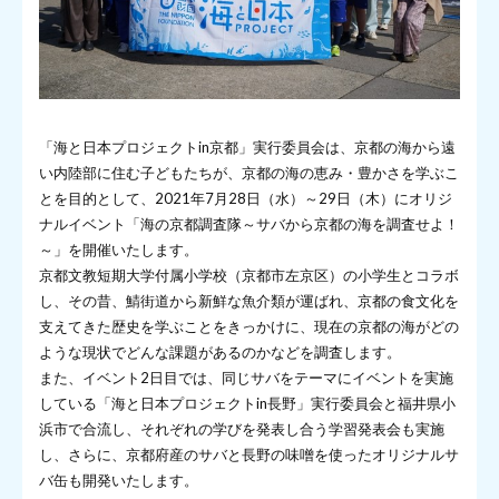
「海と日本プロジェクトin京都」実行委員会は、京都の海から遠
い内陸部に住む子どもたちが、京都の海の恵み・豊かさを学ぶこ
とを目的として、2021年7月28日（水）～29日（木）にオリジ
ナルイベント「海の京都調査隊～サバから京都の海を調査せよ！
～」を開催いたします。
京都文教短期大学付属小学校（京都市左京区）の小学生とコラボ
し、その昔、鯖街道から新鮮な魚介類が運ばれ、京都の食文化を
支えてきた歴史を学ぶことをきっかけに、現在の京都の海がどの
ような現状でどんな課題があるのかなどを調査します。
また、イベント2日目では、同じサバをテーマにイベントを実施
している「海と日本プロジェクトin長野」実行委員会と福井県小
浜市で合流し、それぞれの学びを発表し合う学習発表会も実施
し、さらに、京都府産のサバと長野の味噌を使ったオリジナルサ
バ缶も開発いたします。