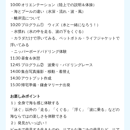
10:00 オリエンテーション（陸上での説明＆体操）
・海とプールの違い（水深・流れ・波・風）
・離岸流について
10:20 プログラム① ウィズ（水と一緒になろう！）
・水慣れ（水の中を走る、波の下をくぐる）
・カラダだけで浮いてみる、ペットボトル・ライフジャケットで
浮いてみる
・ニッパーボードパドリング体験
11:30 昼食＆休憩
12:45 プログラム② 波乗り・パドリングレース
14:00 集合写真撮影・移動・着替え
14:30 アウトプット作成
15:30 帰宅準備・鎌倉マリーナ出発
お楽しみポイント
１）全身で海を感じ体験する
「泳ぐ」以外の「走る」「くぐる」「浮く」「波に乗る」などの
海ならではの楽しさを体験できる
２）発見がいっぱい！
ビーチで発見する生きものや、リアルな海ごみの発見など、リア