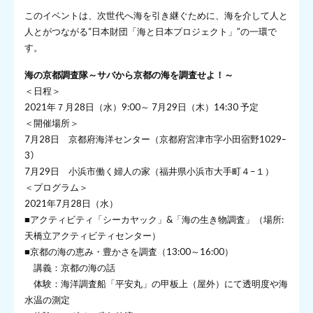
このイベントは、次世代へ海を引き継ぐために、海を介して人と
人とがつながる“日本財団「海と日本プロジェクト」”の一環で
す。
海の京都調査隊～サバから京都の海を調査せよ！～
＜日程＞
2021年７月28日（水）9:00～ 7月29日（木）14:30 予定
＜開催場所＞
7月28日 京都府海洋センター（京都府宮津市字小田宿野1029ｰ
3）
7月29日 小浜市働く婦人の家（福井県小浜市大手町４−１）
＜プログラム＞
2021年7月28日（水）
■アクティビティ「シーカヤック」&「海の生き物調査」（場所:
天橋立アクティビティセンター）
■京都の海の恵み・豊かさを調査（13:00～16:00）
講義：京都の海の話
体験：海洋調査船「平安丸」の甲板上（屋外）にて透明度や海
水温の測定