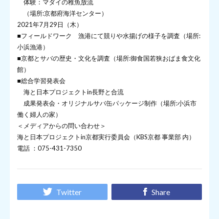
体験：マダイの稚魚放流
（場所:京都府海洋センター）
2021年7月29日（木）
■フィールドワーク 漁港にて競りや水揚げの様子を調査（場所:
小浜漁港）
■京都とサバの歴史・文化を調査（場所:御食国若狭おばま食文化
館）
■総合学習発表会
海と日本プロジェクトin長野と合流
成果発表会・オリジナルサバ缶パッケージ制作（場所:小浜市
働く婦人の家）
＜メディアからの問い合わせ＞
海と日本プロジェクトin京都実行委員会（KBS京都 事業部 内）
電話 ：075-431-7350
Twitter
Share