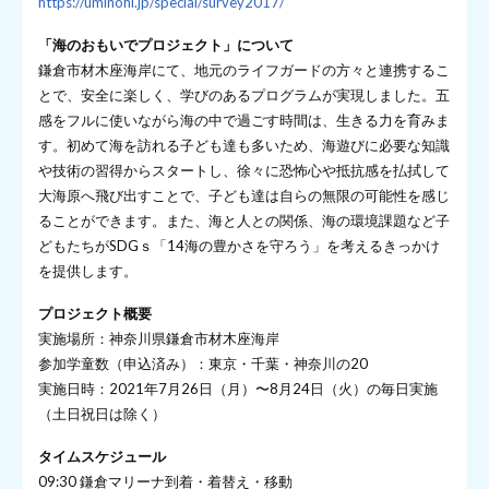
https://uminohi.jp/special/survey2017/
「海のおもいでプロジェクト」について
鎌倉市材木座海岸にて、地元のライフガードの方々と連携するこ
とで、安全に楽しく、学びのあるプログラムが実現しました。五
感をフルに使いながら海の中で過ごす時間は、生きる力を育みま
す。初めて海を訪れる子ども達も多いため、海遊びに必要な知識
や技術の習得からスタートし、徐々に恐怖心や抵抗感を払拭して
大海原へ飛び出すことで、子ども達は自らの無限の可能性を感じ
ることができます。また、海と人との関係、海の環境課題など子
どもたちがSDGｓ「14海の豊かさを守ろう」を考えるきっかけ
を提供します。
プロジェクト概要
実施場所：神奈川県鎌倉市材木座海岸
参加学童数（申込済み）：東京・千葉・神奈川の20
実施日時：2021年7月26日（月）〜8月24日（火）の毎日実施
（土日祝日は除く）
タイムスケジュール
09:30 鎌倉マリーナ到着・着替え・移動