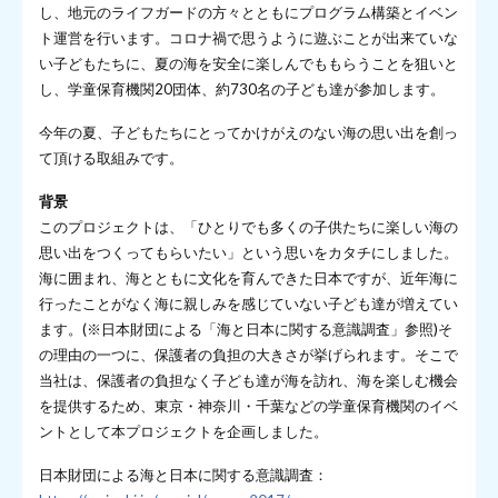
し、地元のライフガードの方々とともにプログラム構築とイベン
ト運営を行います。コロナ禍で思うように遊ぶことが出来ていな
い子どもたちに、夏の海を安全に楽しんでももらうことを狙いと
し、学童保育機関20団体、約730名の子ども達が参加します。
今年の夏、子どもたちにとってかけがえのない海の思い出を創っ
て頂ける取組みです。
背景
このプロジェクトは、「ひとりでも多くの子供たちに楽しい海の
思い出をつくってもらいたい」という思いをカタチにしました。
海に囲まれ、海とともに文化を育んできた日本ですが、近年海に
行ったことがなく海に親しみを感じていない子ども達が増えてい
ます。(※日本財団による「海と日本に関する意識調査」参照)そ
の理由の一つに、保護者の負担の大きさが挙げられます。そこで
当社は、保護者の負担なく子ども達が海を訪れ、海を楽しむ機会
を提供するため、東京・神奈川・千葉などの学童保育機関のイベ
ントとして本プロジェクトを企画しました。
日本財団による海と日本に関する意識調査：