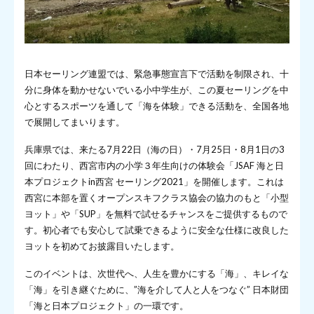
日本セーリング連盟では、緊急事態宣言下で活動を制限され、十
分に身体を動かせないでいる小中学生が、この夏セーリングを中
心とするスポーツを通して「海を体験」できる活動を、全国各地
で展開してまいります。
兵庫県では、来たる7月22日（海の日）・7月25日・8月1日の3
回にわたり、西宮市内の小学３年生向けの体験会「JSAF 海と日
本プロジェクトin西宮 セーリング2021」を開催します。これは
西宮に本部を置くオープンスキフクラス協会の協力のもと「小型
ヨット」や「SUP」を無料で試せるチャンスをご提供するもので
す。初心者でも安心して試乗できるように安全な仕様に改良した
ヨットを初めてお披露目いたします。
このイベントは、次世代へ、人生を豊かにする「海」、キレイな
「海」を引き継ぐために、”海を介して人と人をつなぐ” 日本財団
「海と日本プロジェクト」の一環です。