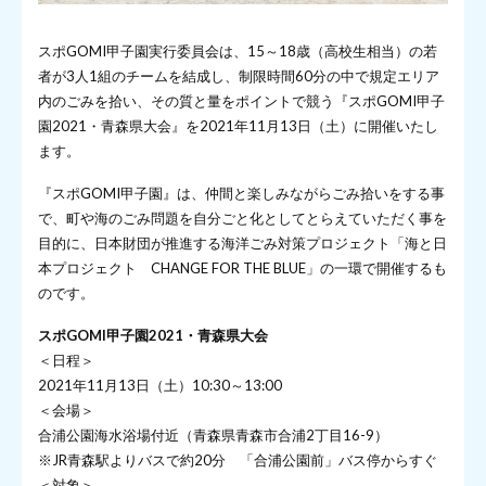
スポGOMI甲子園実行委員会は、15～18歳（高校生相当）の若
者が3人1組のチームを結成し、制限時間60分の中で規定エリア
内のごみを拾い、その質と量をポイントで競う『スポGOMI甲子
園2021・青森県大会』を2021年11月13日（土）に開催いたし
ます。
『スポGOMI甲子園』は、仲間と楽しみながらごみ拾いをする事
で、町や海のごみ問題を自分ごと化としてとらえていただく事を
目的に、日本財団が推進する海洋ごみ対策プロジェクト「海と日
本プロジェクト CHANGE FOR THE BLUE」の一環で開催するも
のです。
スポGOMI甲子園2021・青森県大会
＜日程＞
2021年11月13日（土）10:30～13:00
＜会場＞
合浦公園海水浴場付近（青森県青森市合浦2丁目16-9）
※JR青森駅よりバスで約20分 「合浦公園前」バス停からすぐ
＜対象＞