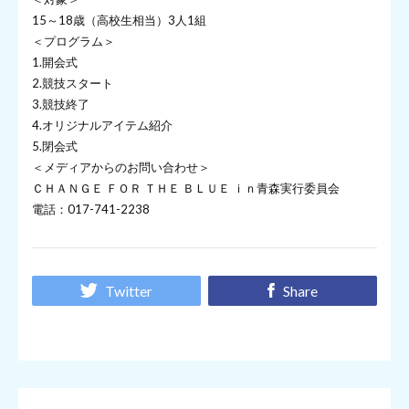
15～18歳（高校生相当）3人1組
＜プログラム＞
1.開会式
2.競技スタート
3.競技終了
4.オリジナルアイテム紹介
5.閉会式
＜メディアからのお問い合わせ＞
ＣＨＡＮＧＥ ＦＯＲ ＴＨＥ ＢＬＵＥ ｉｎ青森実行委員会
電話：017-741-2238
Twitter
Share