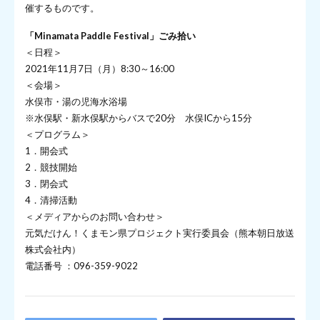
催するものです。
「Minamata Paddle Festival」ごみ拾い
＜日程＞
2021年11月7日（月）8:30～16:00
＜会場＞
水俣市・湯の児海水浴場
※水俣駅・新水俣駅からバスで20分 水俣ICから15分
＜プログラム＞
1．開会式
2．競技開始
3．閉会式
4．清掃活動
＜メディアからのお問い合わせ＞
元気だけん！くまモン県プロジェクト実行委員会（熊本朝日放送
株式会社内）
電話番号 ：096-359-9022