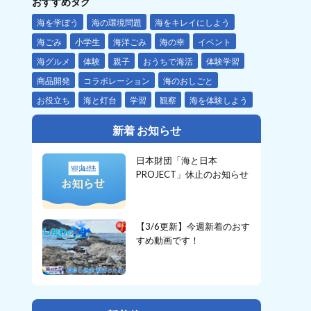
おすすめタグ
海を学ぼう
海の環境問題
海をキレイにしよう
海ごみ
小学生
海洋ごみ
海の幸
イベント
海グルメ
体験
親子
おうちで海活
体験学習
商品開発
コラボレーション
海のおしごと
お役立ち
海と灯台
学習
観察
海を体験しよう
新着 お知らせ
日本財団「海と日本
PROJECT」休止のお知らせ
【3/6更新】今週新着のおす
すめ動画です！