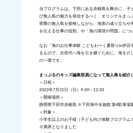
当プログラムは、下田にある赤根島を舞台に、子
び無人島の魅力を発信するべく、オリジナルまっ
実際の無人島を探検しながら、地形の成り立ちや
を伝える仕事の役割」や「海の環境や問題」につ
なお「海のお仕事体験 こどもわーく夏祭りin伊
るもので、次世代へ海を引き継ぐために、海を介
の一環です。
まっぷるのキッズ編集部員になって無人島を紹介
＜日程＞
2022年7月31日（日）9:30～12:30
＜開催場所＞
静岡県下田市赤根島 ※下田海中水族館 第4駐車場
＜対象＞
小学生以上のお子様（子ども向け体験プログラム
※満席となりました