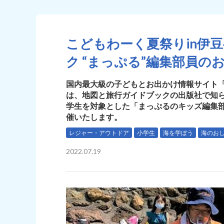
こどもわーく夏祭りin伊
ク “まっぷる”編集部員の
国内最大級の子どもとお出かけ情報サイト「
は、地図と旅行ガイドブックの出版社で知ら
学生を対象とした「まっぷるのキッズ編集
催いたします。
レジャー・アウトドア
小学生
海を学ぼう
海のお
2022.07.19