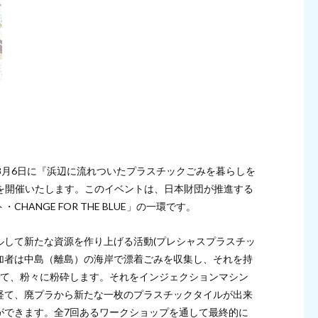
、8月6日に『浜辺に流れついたプラスチックごみを暮らしを
.2を開催いたします。このイベントは、日本財団が推進する
ANGE FOR THE BLUE」の一環です。
ルして新たな資源を作り上げる活動(プレシャスプラスチッ
加者は中島（離島）の海岸で漂着ごみを収集し、それを持
けて、粉々に粉砕します。それをインジェクションマシン
経て、廃プラから新たな一枚のプラスチックタイルが出来
ができます。全7回あるワークショップを通して最終的に