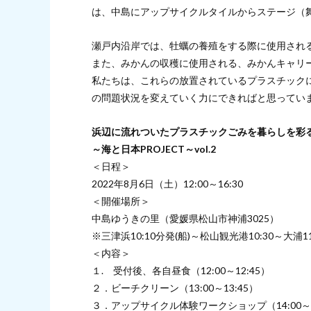
は、中島にアップサイクルタイルからステージ（
瀬戸内沿岸では、牡蠣の養殖をする際に使用され
また、みかんの収穫に使用される、みかんキャリ
私たちは、これらの放置されているプラスチック
の問題状況を変えていく力にできればと思ってい
浜辺に流れついたプラスチックごみを暮らしを彩
～海と日本PROJECT～vol.2
＜日程＞
2022年8月6日（土）12:00～16:30
＜開催場所＞
中島ゆうきの里（愛媛県松山市神浦3025）
※三津浜10:10分発(船)～松山観光港10:30～大浦1
＜内容＞
１. 受付後、各自昼食（12:00～12:45）
２．ビーチクリーン（13:00～13:45）
３．アップサイクル体験ワークショップ（14:00～1