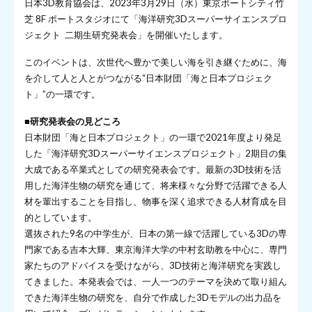
日本3D教育協会は、2023年3月29日（水）東京ポートシティ竹
芝 8F ポートスタジオにて「海洋研究3Dスーパーサイエンスプロ
ジェクト 二期生研究発表会」を開催いたします。
このイベントは、次世代へ豊かで美しい海を引き継ぐために、海
を介して人と人とがつながる“日本財団「海と日本プロジェク
ト」”の一環です。
■
研究発表会の見どころ
日本財団「海と日本プロジェクト」の一環で2021年度より発足
した「海洋研究3Dスーパーサイエンスプロジェクト」2期目の集
大成である卒業式としての研究発表会です。最新の3D技術を活
用した海洋生物の研究を通じて、将来様々な分野で活躍できる人
材を輩出することを目指し、物事を深く追求できる人材育成を目
的としています。
選抜された9名の中学生が、日本の第一線で活躍している3Dの専
門家である吉本大輝、東京海洋大学の中村玄助教を中心に、専門
家たちのアドバイスを受けながら、3D技術と海洋研究を実践し
てきました。本発表会では、一人一つのテーマを決めて取り組ん
できた海洋生物の研究を、自分で作成した3Dモデルの出力品を