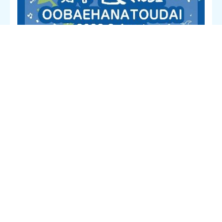
「灯台からのメッセージ」運営委員会は、2023年3月4日（土）
に大バエ鼻灯台の利活用実証実験イベント「灯台マルシェ」を開
催いたします。
地元の文化的遺産「勇魚捕唄」や「平戸神楽」の演舞などのステ
ージプログラム、戦争の遺構をめぐるミニツアーや渡鳥のバード
ウォッチング（鶴の渡がみれるかも！）、灯台パフェや美灯台チ
ャウダーなどの写真映えする新メニュー提供など、盛りだくさん
の内容です。
この実証実験イベントは、灯台の存在意義を高め、灯台を起点と
する海洋文化を次世代へと継承していく「海と灯台プロジェク
ト 新たな灯台利活用モデル事業」の一環として実施します。