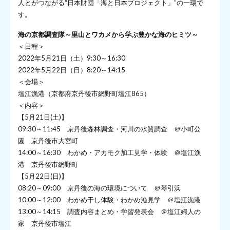
人とがつながる“日本財団「海と日本プロジェクト」”の一環で
す。
海の京都調査隊
～里山とワカメから学ぶ豊かな海のヒミツ～
＜日程＞
2022年5月21日（土）9:30～16:30
2022年5月22日（日）8:20～14:15
＜会場＞
塩江漁港（京都府京丹後市網野町塩江865）
＜内容＞
【5月21日(土)】
09:30～11:45 京丹後森林調査・河川の水質調査 ＠小町公
園 京丹後市大宮町
14:00～16:30 わかめ・アカモク加工見学・体験 ＠塩江漁
港 京丹後市網野町
【5月22日(日)】
08:20～09:00 京丹後の海の環境について ＠琴引浜
10:00～12:00 わかめ干し体験・わかめ漁見学 ＠塩江漁港
13:00～14:15 調査内容まとめ・学習発表会 ＠塩江婦人の
家 京丹後市塩江