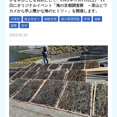
日にオリジナルイベント「海の京都調査隊 ～里山とワ
カメから学ぶ豊かな海のヒミツ～」を開催します。
小学生
海を学ぼう
体験学習
海の環境問題
学習
体験
調査
見学
2022.05.19