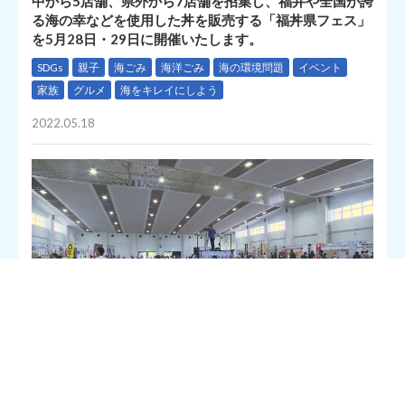
中から5店舗、県外から7店舗を招集し、福井や全国が誇
る海の幸などを使用した丼を販売する「福丼県フェス」
を5月28日・29日に開催いたします。
SDGs
親子
海ごみ
海洋ごみ
海の環境問題
イベント
家族
グルメ
海をキレイにしよう
2022.05.18
福丼県プロジェクト実行委員会は、「福丼本」掲載店の中から5