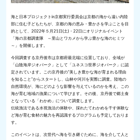
海と日本プロジェクトin京都実行委員会は京都の海から遠い内陸
部に住む子どもたちが、京都の海の恵み・豊かさを学ぶことを目
的として、2022年５月21日(土)・22日にオリジナルイベント
「海の京都調査隊 ～里山とワカメから学ぶ豊かな海のヒミツ
～」を開催します。
今回調査する京丹後市は京都府最北端に位置しており、全域が
「山陰海岸ジオパーク」として「ユネスコ世界ジオパーク」に認
定されています。この京丹後の“美しき豊かな海が育まれる理由
を知ること”からスタートし、山林や河川を実際に調査。陸地の
自然環境が、海にどのような影響を与えているのかを考え、この
海が育む地域の漁業について学びます。その後、京丹後で郷土食
となっている「わかめ」について調査します。
伝統漁法である水視漁法の体験や、採れたてわかめを干す体験な
ど海が育む食材の魅力を再認識するプログラムも予定しておりま
す。
このイベントは、次世代へ海を引き継ぐために、海を介して人と