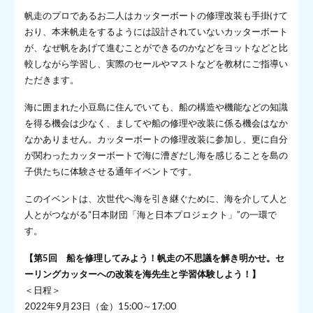
帆走のプロであるお二人はカッターボートの修理改装も手掛けて
おり、本来帆走をするようには設計されていないカッターボート
が、なぜ帆をあげて進むことができるのかなどをヨットなどと比
較しながら学習し、実際のセールやマストなどを教材にご指導い
ただきます。
海に囲まれた小豆島に住んでいても、船の構造や機能などの知識
を得る機会は少なく、ましてや船の修理や改装に係る機会はなか
なかありません。カッターボートの修理改装に参加し、更に自分
が関わったカッターボートで海に漕ぎだし海を感じることを島の
子供たちに体験させる通年イベントです。
このイベントは、次世代へ海を引き継ぐために、海を介して人と
人とがつながる“日本財団「海と日本プロジェクト」”の一環で
す。
【第5回 船を修理してみよう！帆走の不思議を解き明かせ。
セ
ーリングカッターへの改装を海先生と学習体験しよう！】
＜日程＞
2022年9月23日（金）15:00～17:00