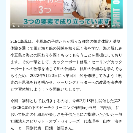
SCBC島風は、小豆島の子供たちが様々な種類の帆走体験と漕艇
体験を通じて風と海と船の関係を知り広く海を学び、海と親しみ
小豆島と海との関わりを深くもってもらうことを目標にしており
ます。その一環として、カッターボート修理・セーリングカッタ
ーボートへの改修を通じて船の仕組み、帆船の仕組みを学んでも
らうため、2022年9月23日に＜第5回 船を修理してみよう！帆
走の不思議を解き明かせ。セーリングカッターへの改装を海先生
と学習体験しよう！＞を開催いたします。
今回、講師としてお招きするのは、今年7月18日に開催した第2
回SCBC崖の下のビーチクリーニング作戦in小豆島 吉野浜 に
おいて帆走の仕組みや楽しさを子供たちにご指導いただいた一般
社団法人スピリット・オブ・セイラーズ 代表理事 山本 海さ
ん と 同副代表 田畑 絵理さん。