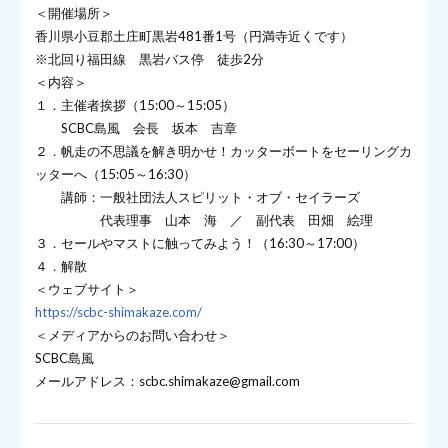
＜開催場所＞
香川県小豆郡土庄町黒岩481番1号（円満寺近くです）
※北回り福田線 黒岩バス停 徒歩2分
＜内容＞
１．主催者挨拶（15:00～15:05）
SCBC島風 会長 坂本 吉章
２．帆走の不思議を解き明かせ！カッターボートをセーリングカ
ッターへ（15:05～16:30）
講師：一般社団法人スピリット・オブ・セイラーズ
代表理事 山本 海 ／ 副代表 田畑 絵理
３．セールやマストに触ってみよう！（16:30～17:00）
４．解散
＜ウェブサイト＞
https://scbc-shimakaze.com/
＜メディアからのお問い合わせ＞
SCBC島風
メールアドレス：scbc.shimakaze@gmail.com