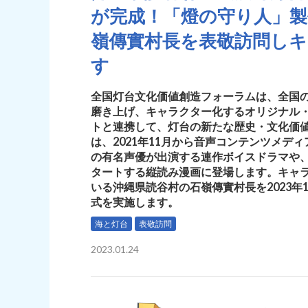
が完成！「燈の守り人」
嶺傳實村長を表敬訪問し
す
全国灯台文化価値創造フォーラムは、全国
磨き上げ、キャラクター化するオリジナル
トと連携して、灯台の新たな歴史・文化価
は、2021年11月から音声コンテンツメデ
の有名声優が出演する連作ボイスドラマや、
タートする縦読み漫画に登場します。キャ
いる沖縄県読谷村の石嶺傳實村長を2023年
式を実施します。
海と灯台
表敬訪問
2023.01.24