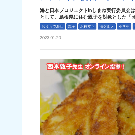
海と日本プロジェクトinしまね実行委員会
として、島根県に住む親子を対象とした「オ
おうちで海活
親子
お役立ち
海グルメ
小学生
2023.01.20