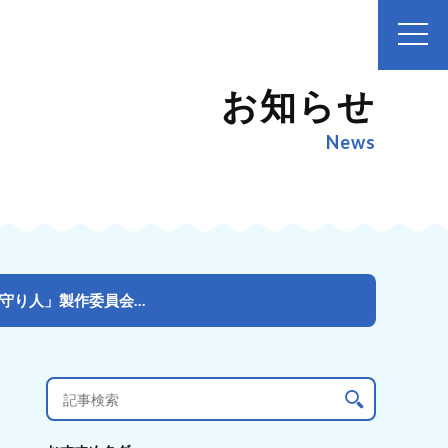
お知らせ
News
沖縄県読谷村「残波岬灯台」を擬人化したキャラクターが完成！「燈の守り人」製作委員会プロデューサーが石...