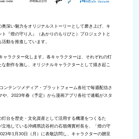
の奥深い魅力をオリジナルストーリーとして磨き上げ、キ
ント『燈の守り人』（あかりのもりびと）プロジェクトと
る活動を推進しています。
をキャラクター化します。各キャラクターは、それぞれの灯
たな創作を施し、オリジナルキャラクターとして描き起こ
音声コンテンツメディア・プラットフォーム各社で毎週配信さ
マや、2023年春（予定）から漫画アプリ各社で連載がスタ
の灯台を歴史・文化資産として活用する機運をつくるた
が立地している沖縄県読谷村の石嶺傳實村長を、「燈の守
023年1月30日（月）に表敬訪問し、キャラクターの贈呈