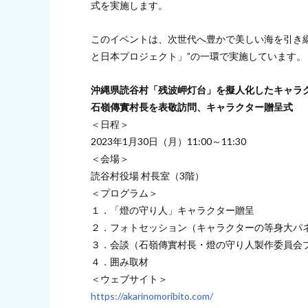
式を実施します。
このイベントは、次世代へ豊かで美しい海を引き
と日本プロジェクト」”の一環で実施しています。
沖縄県読谷村「残波岬灯台」を擬人化したキャラ
石嶺傳實村長を表敬訪問、キャラクター贈呈式
＜日程＞
2023年1月30日（月）11:00～11:30
＜会場＞
読谷村役場 村長室（3階）
＜プログラム＞
１．「燈の守り人」キャラクター贈呈
２．フォトセッション（キャラクターの等身大パ
３．会談（石嶺傳實村長・燈の守り人製作委員会プ
４．囲み取材
＜ウェブサイト＞
https://akarinomoribito.com/