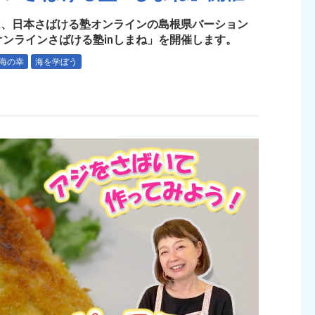
は、日本さばける塾オンラインの島根県バーション
ンラインさばける塾inしまね」を開催します。
海の幸
海を学ぼう