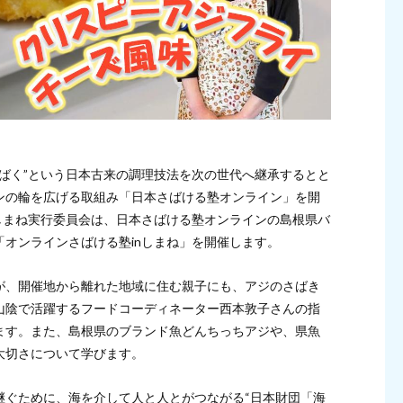
ばく”という日本古来の調理技法を次の世代へ継承するとと
ンの輪を広げる取組み「日本さばける塾オンライン」を開
しまね実行委員会は、日本さばける塾オンラインの島根県バ
オンラインさばける塾inしまね」を開催します。
が、開催地から離れた地域に住む親子にも、アジのさばき
山陰で活躍するフードコーディネーター西本敦子さんの指
ます。また、島根県のブランド魚どんちっちアジや、県魚
大切さについて学びます。
継ぐために、海を介して人と人とがつながる“日本財団「海