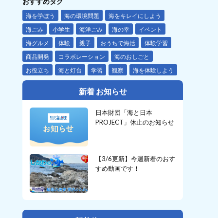
おすすめタグ
海を学ぼう
海の環境問題
海をキレイにしよう
海ごみ
小学生
海洋ごみ
海の幸
イベント
海グルメ
体験
親子
おうちで海活
体験学習
商品開発
コラボレーション
海のおしごと
お役立ち
海と灯台
学習
観察
海を体験しよう
新着 お知らせ
日本財団「海と日本
PROJECT」休止のお知らせ
【3/6更新】今週新着のおす
すめ動画です！