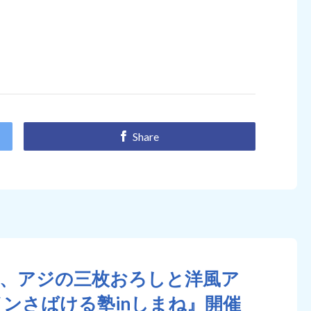
Share
が、アジの三枚おろしと洋風ア
ンさばける塾inしまね』開催