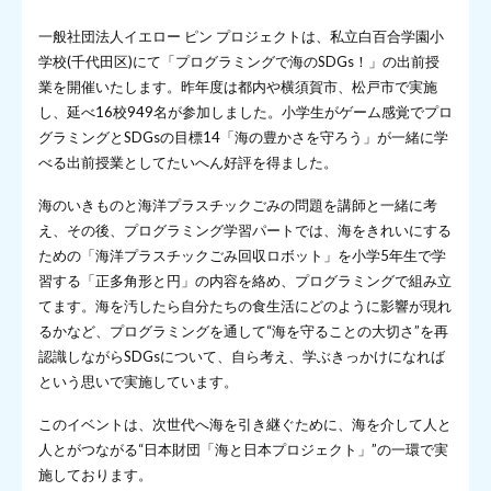
一般社団法人イエロー ピン プロジェクトは、私立白百合学園小
学校(千代田区)にて「プログラミングで海のSDGs！」の出前授
業を開催いたします。昨年度は都内や横須賀市、松戸市で実施
し、延べ16校949名が参加しました。小学生がゲーム感覚でプロ
グラミングとSDGsの目標14「海の豊かさを守ろう」が一緒に学
べる出前授業としてたいへん好評を得ました。
海のいきものと海洋プラスチックごみの問題を講師と一緒に考
え、その後、プログラミング学習パートでは、海をきれいにする
ための「海洋プラスチックごみ回収ロボット」を小学5年生で学
習する「正多角形と円」の内容を絡め、プログラミングで組み立
てます。海を汚したら自分たちの食生活にどのように影響が現れ
るかなど、プログラミングを通して“海を守ることの大切さ”を再
認識しながらSDGsについて、自ら考え、学ぶきっかけになれば
という思いで実施しています。
このイベントは、次世代へ海を引き継ぐために、海を介して人と
人とがつながる“日本財団「海と日本プロジェクト」”の一環で実
施しております。