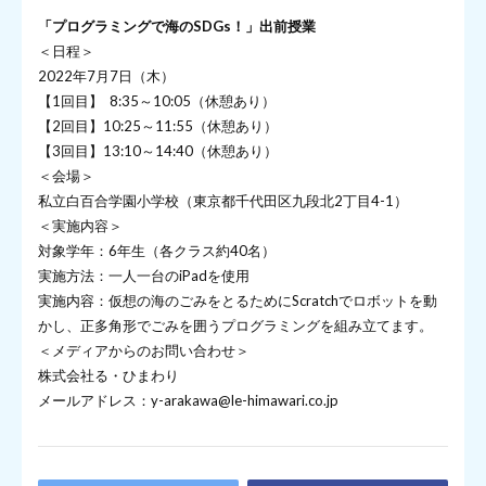
「プログラミングで海のSDGs！」出前授業
＜日程＞
2022年7月7日（木）
【1回目】 8:35～10:05（休憩あり）
【2回目】10:25～11:55（休憩あり）
【3回目】13:10～14:40（休憩あり）
＜会場＞
私立白百合学園小学校（東京都千代田区九段北2丁目4-1）
＜実施内容＞
対象学年：6年生（各クラス約40名）
実施方法：一人一台のiPadを使用
実施内容：仮想の海のごみをとるためにScratchでロボットを動
かし、正多角形でごみを囲うプログラミングを組み立てます。
＜メディアからのお問い合わせ＞
株式会社る・ひまわり
メールアドレス：y-arakawa@le-himawari.co.jp