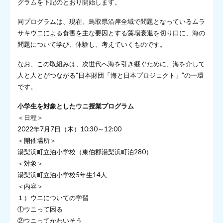
グラムを下記のとおり開始します。
同プログラムは、現在、鳥取県沿岸全域で問題となっているムラ
サキウニによる食害を主な要因とする藻場衰退を切り口に、海の
問題について学び、体験し、考えていくものです。
なお、この取組みは、次世代へ海を引き継ぐために、海を介して
人と人とがつながる“日本財団「海と日本プロジェクト」”の一環
です。
小学生を対象としたウニ授業プログラム
＜日程＞
2022年7月7日（木）10:30～12:00
＜開催場所＞
湯梨浜町立泊小学校（東伯郡湯梨浜町泊280）
＜対象＞
湯梨浜町立泊小学校5年生14人
＜内容＞
１）ウニについての学習
①ウニって困る
②ウニってかわいそう