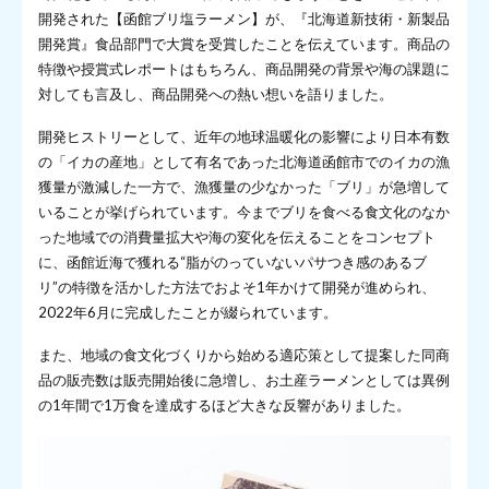
開発された【函館ブリ塩ラーメン】が、『北海道新技術・新製品
開発賞』食品部門で大賞を受賞したことを伝えています。商品の
特徴や授賞式レポートはもちろん、商品開発の背景や海の課題に
対しても言及し、商品開発への熱い想いを語りました。
開発ヒストリーとして、近年の地球温暖化の影響により日本有数
の「イカの産地」として有名であった北海道函館市でのイカの漁
獲量が激減した一方で、漁獲量の少なかった「ブリ」が急増して
いることが挙げられています。今までブリを食べる食文化のなか
った地域での消費量拡大や海の変化を伝えることをコンセプト
に、函館近海で獲れる“脂がのっていないパサつき感のあるブ
リ”の特徴を活かした方法でおよそ1年かけて開発が進められ、
2022年6月に完成したことが綴られています。
また、地域の食文化づくりから始める適応策として提案した同商
品の販売数は販売開始後に急増し、お土産ラーメンとしては異例
の1年間で1万食を達成するほど大きな反響がありました。