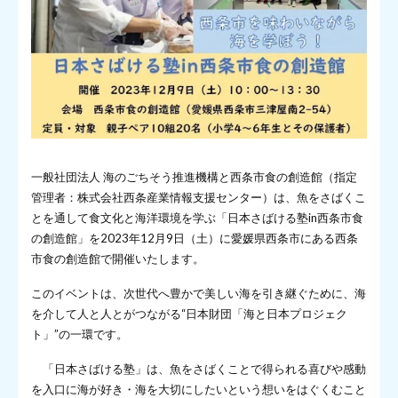
一般社団法人 海のごちそう推進機構と西条市食の創造館（指定
管理者：株式会社西条産業情報支援センター）は、魚をさばくこ
とを通して食文化と海洋環境を学ぶ「日本さばける塾in西条市食
の創造館」を2023年12月9日（土）に愛媛県西条市にある西条
市食の創造館で開催いたします。
このイベントは、次世代へ豊かで美しい海を引き継ぐために、海
を介して人と人とがつながる“日本財団「海と日本プロジェク
ト」”の一環です。
「日本さばける塾」は、魚をさばくことで得られる喜びや感動
を入口に海が好き・海を大切にしたいという想いをはぐくむこと