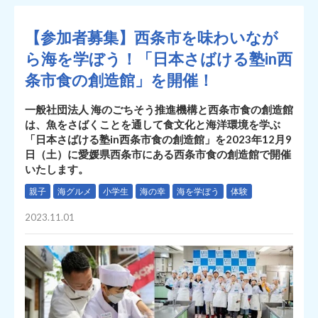
【参加者募集】西条市を味わいなが
ら海を学ぼう！「日本さばける塾in西
条市食の創造館」を開催！
一般社団法人 海のごちそう推進機構と西条市食の創造館
は、魚をさばくことを通して食文化と海洋環境を学ぶ
「日本さばける塾in西条市食の創造館」を2023年12月9
日（土）に愛媛県西条市にある西条市食の創造館で開催
いたします。
親子
海グルメ
小学生
海の幸
海を学ぼう
体験
2023.11.01